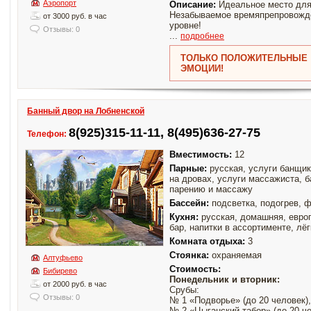
Аэропорт
Описание:
Идеальное место для
Незабываемое времяпрепровожд
от 3000 руб. в час
уровне!
Отзывы: 0
...
подробнее
ТОЛЬКО ПОЛОЖИТЕЛЬНЫЕ
ЭМОЦИИ!
Банный двор на Лобненской
8(925)315-11-11, 8(495)636-27-75
Телефон:
Вместимость:
12
Парные:
русская, услуги банщик
на дровах, услуги массажиста, б
парению и массажу
Бассейн:
подсветка, подогрев, ф
Кухня:
русская, домашняя, европ
бар, напитки в ассортименте, лёг
Комната отдыха:
3
Стоянка:
охраняемая
Алтуфьево
Стоимость:
Бибирево
Понедельник и вторник:
от 2000 руб. в час
Срубы:
Отзывы: 0
№ 1 «Подворье» (до 20 человек),
№ 2 «Цыганский табор» (до 20 че