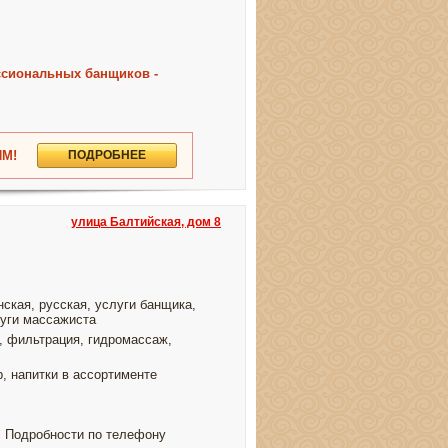
с
ссиональных банщиков -
М!
ПОДРОБНЕЕ
улица Балтийская, дом 8
нская, русская, услуги банщика,
луги массажиста
, фильтрация, гидромассаж,
р, напитки в ассортименте
с Подробности по телефону