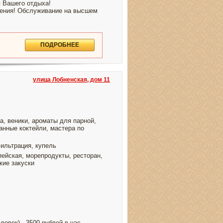
 Вашего отдыха!
ения! Обслуживание на высшем
ПОДРОБНЕЕ
улица Лобненская, дом 11
а, веники, ароматы для парной,
анные коктейли, мастера по
ильтрация, купель
ейская, морепродукты, ресторан,
кие закуски
ловек) - 3500 рублей в час