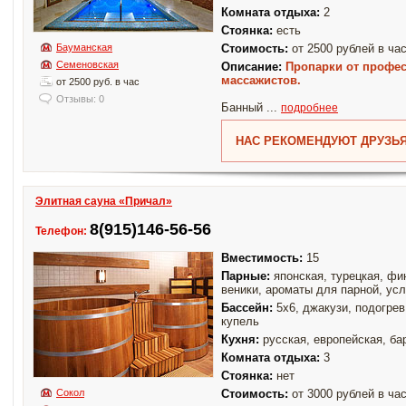
Комната отдыха:
2
Стоянка:
есть
Бауманская
Стоимость:
от 2500 рублей в ча
Семеновская
Описание:
Пропарки от профе
массажистов.
от 2500 руб. в час
Отзывы: 0
Банный ...
подробнее
НАС РЕКОМЕНДУЮТ ДРУЗЬЯ
Элитная сауна «Причал»
8(915)146-56-56
Телефон:
Вместимость:
15
Парные:
японская, турецкая, фи
веники, ароматы для парной, ус
Бассейн:
5х6, джакузи, подогрев
купель
Кухня:
русская, европейская, ба
Комната отдыха:
3
Стоянка:
нет
Сокол
Стоимость:
от 3000 рублей в ча