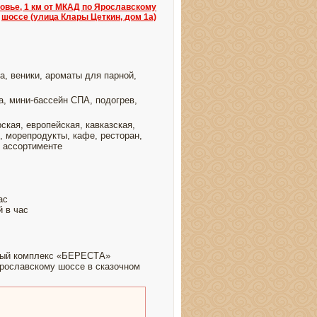
овье, 1 км от МКАД по Ярославскому
шоссе (улица Клары Цеткин, дом 1а)
а, веники, ароматы для парной,
а, мини-бассейн СПА, подогрев,
ская, европейская, кавказская,
я, морепродукты, кафе, ресторан,
в ассортименте
ас
й в час
ный комплекс «БЕРЕСТА»
Ярославскому шоссе в сказочном