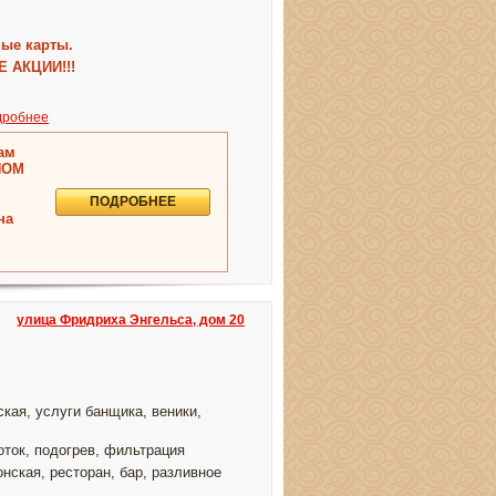
ные карты.
 АКЦИИ!!!
дробнее
ам
НОМ
ПОДРОБНЕЕ
на
улица Фридриха Энгельса, дом 20
кая, услуги банщика, веники,
оток, подогрев, фильтрация
нская, ресторан, бар, разливное