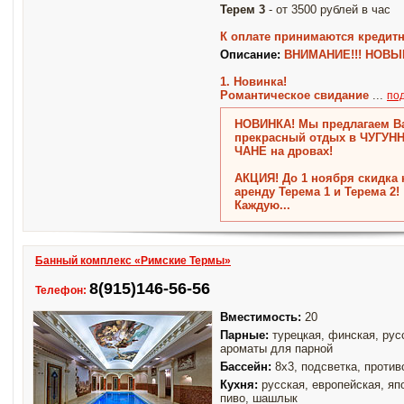
Терем 3
- от 3500 рублей в час
К оплате принимаются кредит
Описание:
ВНИМАНИЕ!!! НОВЫЕ
1. Новинка!
Романтическое свидание
...
по
НОВИНКА! Мы предлагаем В
прекрасный отдых в ЧУГУН
ЧАНЕ на дровах!
АКЦИЯ! До 1 ноября скидка 
аренду Терема 1 и Терема 2!
Каждую...
Банный комплекс «Римские Термы»
8(915)146-56-56
Телефон:
Вместимость:
20
Парные:
турецкая, финская, русс
ароматы для парной
Бассейн:
8х3, подсветка, против
Кухня:
русская, европейская, япо
пиво, шашлык