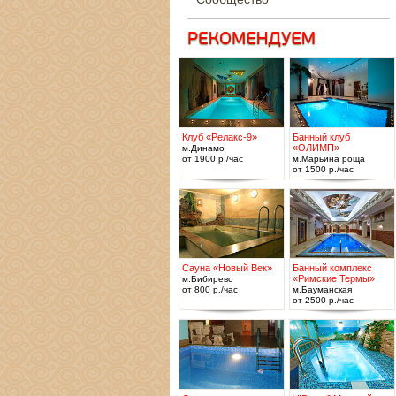
Клуб «Релакс-9»
Банный клуб
«ОЛИМП»
м.Динамо
от 1900 р./час
м.Марьина роща
от 1500 р./час
Сауна «Новый Век»
Банный комплекс
«Римские Термы»
м.Бибирево
от 800 р./час
м.Бауманская
от 2500 р./час