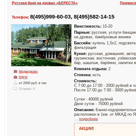
Русская баня на дровах «БЕРЕСТА»
Подмоск
8(495)999-60-03, 8(495)582-14-15
Телефон:
Вместимость:
15-20
Парные:
русская, услуги банщик
на дровах, бамбуковые веники
Бассейн:
купель 1,5х2, подсветк
фильтрация
Кухня:
русская, домашняя, автор
грузинская, восточная, узбекска
бар, шашлык, барбекю, напитки 
Комната отдыха:
2
Медведково
Стоянка:
есть
ВДНХ
Стоимость:
от 2000 руб. в час
С 7:00 до 17:00 - 2000 рублей в ч
Отзывы: 0
После 17:00 до 7:00 - 3000 рубле
Cутки - 40000 рублей
Двое суток - 75000 рублей
Описание:
Банно-оздоровитель
расположен в 1км. от МКАД по 
...
подробнее
АКЦИИ!