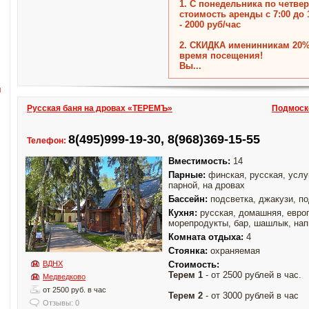
1. C понедельника по четвер
стоимость аренды с 7:00 до 
- 2000 руб/час
2. СКИДКА именинникам 20%
время посещения!
Вы...
й
Русская баня на дровах «ТЕРЕМЪ»
Подмоско
8(495)999-19-30, 8(968)369-15-55
Телефон:
Вместимость:
14
Парные:
финская, русская, услу
парной, на дровах
Бассейн:
подсветка, джакузи, п
Кухня:
русская, домашняя, европ
морепродукты, бар, шашлык, нап
Комната отдыха:
4
Стоянка:
охраняемая
ВДНХ
Стоимость:
Терем 1
- от 2500 рублей в час.
Медведково
от 2500 руб. в час
Терем 2
- от 3000 рублей в час
Отзывы: 0