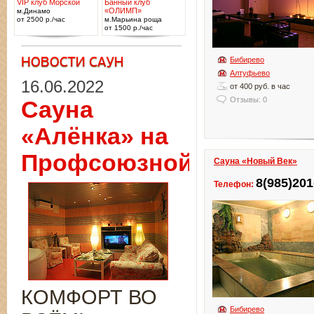
VIP клуб Морской
Банный клуб
«ОЛИМП»
м.Динамо
от 2500 р./час
м.Марьина роща
от 1500 р./час
Бибирево
Алтуфьево
16.06.2022
от 400 руб. в час
Отзывы: 0
Сауна
«Алёнка» на
Профсоюзной
Сауна «Новый Век»
8(985)201
Телефон:
КОМФОРТ ВО
Бибирево