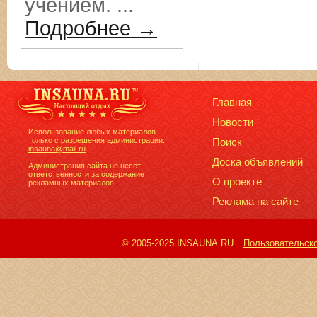
учением. ...
Подробнее →
Главная
Новости
Использование любых материалов —
только с разрешения администрации:
Поиск
insauna@mail.ru
.
Доска объявлений
Администрация сайта не несет
ответственности за содержание
О проекте
рекламных материалов.
Реклама на сайте
© 2005-2025 INSAUNA.RU
Пользовательск