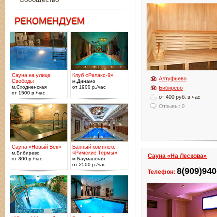
Сауна на улице
Клуб «Релакс-9»
Алтуфьево
Свободы
м.Динамо
м.Сходненская
от 1900 р./час
Бибирево
от 1500 р./час
от 400 руб. в час
Отзывы: 0
Сауна «Новый Век»
Банный комплекс
«Римские Термы»
м.Бибирево
Сауна «На Лескова»
от 800 р./час
м.Бауманская
от 2500 р./час
8(909)940
Телефон: