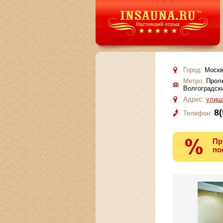
Город:
Москв
Метро:
Проле
Волгоградск
Адрес:
улица
8(
Телефон:
Пр
по