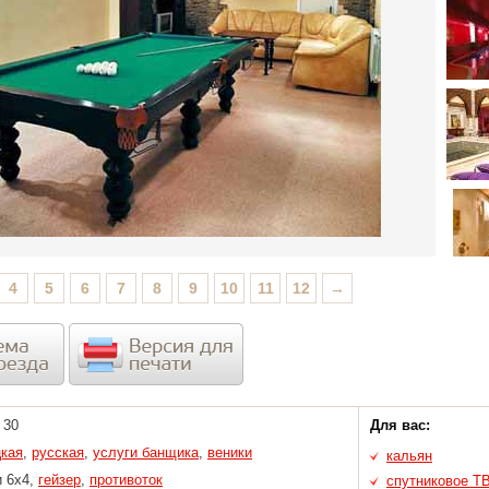
4
5
6
7
8
9
10
11
12
→
30
Для вас:
цкая
,
русская
,
услуги банщика
,
веники
кальян
и 6х4,
гейзер
,
противоток
спутниковое Т