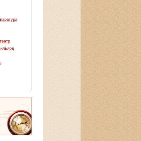
ппаратура
театр
бильярд
а