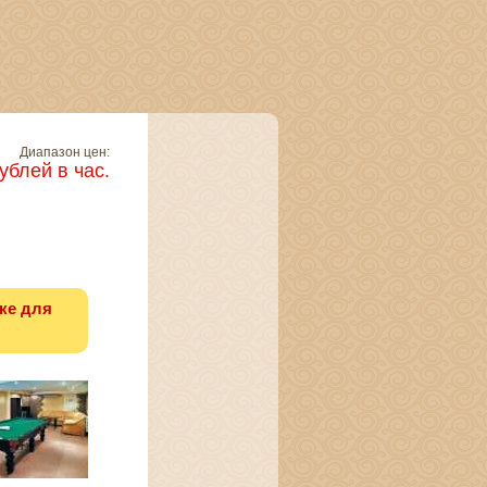
Диапазон цен:
ублей в час.
ке для