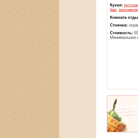
Кухня:
русска
бар
,
разливное
Комната отды
Стоянка:
охра
Стоимость:
50
Минимальное в