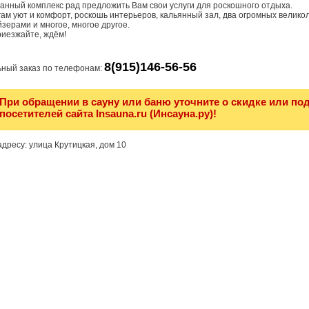
анный комплекс рад предложить Вам свои услуги для роскошного отдыха.
ам уют и комфорт, роскошь интерьеров, кальянный зал, два огромных велик
йзерами и многое, многое другое.
риезжайте, ждём!
8(915)146-56-56
ный заказ по телефонам:
При обращении в сауну или баню уточните о скидке или по
посетителей сайта Insauna.ru (Инсауна.ру)!
дресу: улица Крутицкая, дом 10