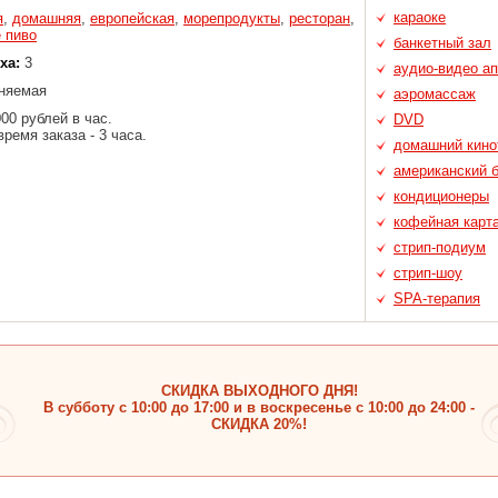
караоке
я
,
домашняя
,
европейская
,
морепродукты
,
ресторан
,
 пиво
банкетный зал
ха:
3
аудио-видео а
няемая
аэромассаж
00 рублей в час.
DVD
ремя заказа - 3 часа.
домашний кино
американский 
кондиционеры
кофейная карт
стрип-подиум
стрип-шоу
SPA-терапия
СКИДКА ВЫХОДНОГО ДНЯ!
В субботу с 10:00 до 17:00 и в воскресенье с 10:00 до 24:00 -
СКИДКА 20%!