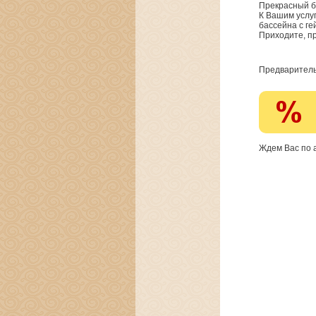
Прекрасный б
К Вашим услуг
бассейна с ге
Приходите, п
Предваритель
Ждем Вас по а