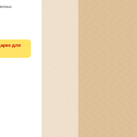
олепных
дарке для