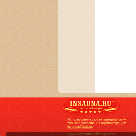
Использование любых материалов —
только с разрешения администрации:
insauna@mail.ru
.
Администрация сайта не несет