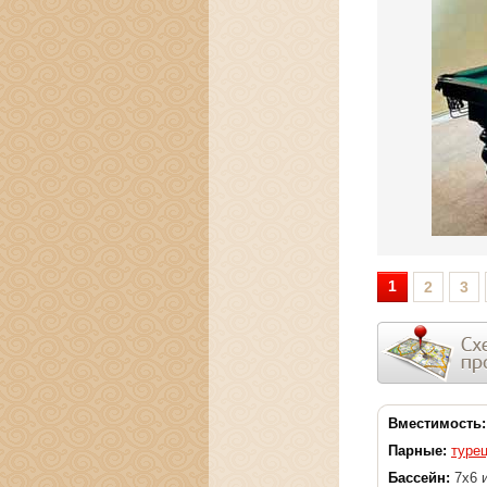
1
2
3
Вместимость:
Парные:
туре
Бассейн:
7х6 