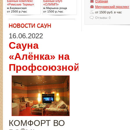
Банный комплекс
Банный клуб
Озёрная
«Римские Термы»
«ОЛИМП»
Мичуринский проспект
м.Бауманская
м.Марьина роща
от 2500 р./час
от 1500 р./час
от 1500 руб. в час
Отзывы: 0
16.06.2022
Сауна
«Алёнка» на
Профсоюзной
КОМФОРТ ВО