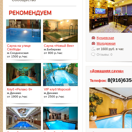
Кунцевская
Молодежная
Сауна на улице
Сауна «Новый Век»
от 1600 руб. в час
Свободы
м.Бибирево
м.Сходненская
от 800 р./час
Отзывы: 0
от 1500 р./час
«Домашняя сауна»
8(916)635
Телефон:
Клуб «Релакс-9»
VIP клуб Морской
м.Динамо
м.Динамо
от 1900 р./час
от 2500 р./час