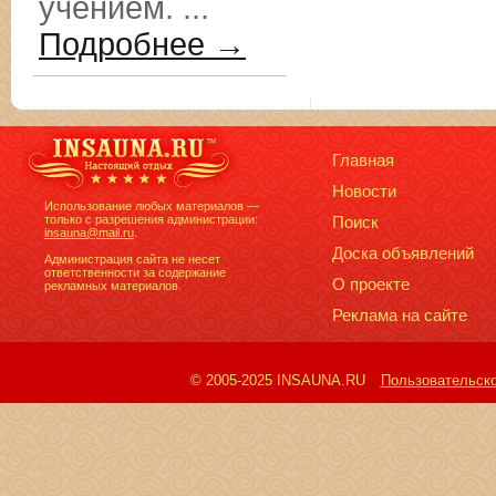
учением. ...
Подробнее →
Главная
Новости
Использование любых материалов —
только с разрешения администрации:
Поиск
insauna@mail.ru
.
Доска объявлений
Администрация сайта не несет
ответственности за содержание
О проекте
рекламных материалов.
Реклама на сайте
© 2005-2025 INSAUNA.RU
Пользовательск