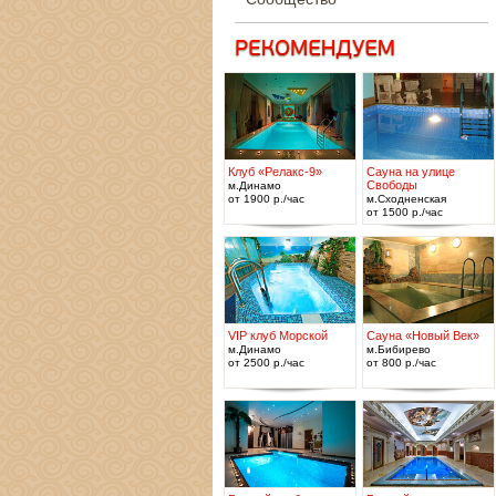
Клуб «Релакс-9»
Сауна на улице
Свободы
м.Динамо
от 1900 р./час
м.Сходненская
от 1500 р./час
VIP клуб Морской
Сауна «Новый Век»
м.Динамо
м.Бибирево
от 2500 р./час
от 800 р./час