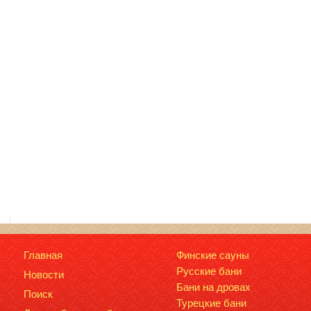
Главная
Финские сауны
Русские бани
Новости
Бани на дровах
Поиск
Турецкие бани