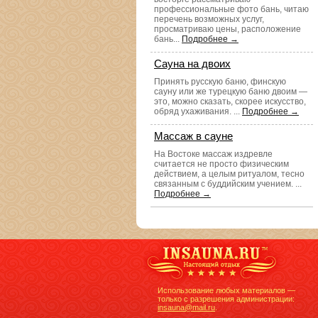
профессиональные фото бань, читаю
перечень возможных услуг,
просматриваю цены, расположение
бань...
Подробнее →
Сауна на двоих
Принять русскую баню, финскую
сауну или же турецкую баню двоим —
это, можно сказать, скорее искусство,
обряд ухаживания. ...
Подробнее →
Массаж в сауне
На Востоке массаж издревле
считается не просто физическим
действием, а целым ритуалом, тесно
связанным с буддийским учением. ...
Подробнее →
Использование любых материалов —
только с разрешения администрации:
insauna@mail.ru
.