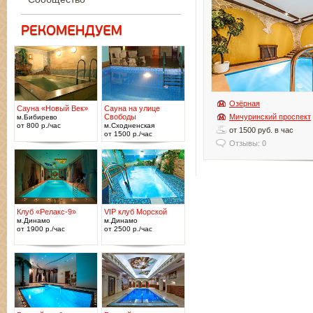
Озёрная
Сауна «Новый Век»
Сауна на улице
Свободы
Мичуринский проспект
м.Бибирево
от 800 р./час
м.Сходненская
от 1500 руб. в час
от 1500 р./час
Отзывы: 0
Клуб «Релакс-9»
VIP клуб Морской
м.Динамо
м.Динамо
от 1900 р./час
от 2500 р./час