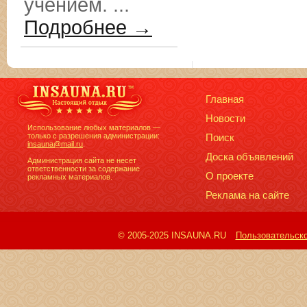
учением. ...
Подробнее →
Главная
Новости
Использование любых материалов —
только с разрешения администрации:
Поиск
insauna@mail.ru
.
Доска объявлений
Администрация сайта не несет
ответственности за содержание
О проекте
рекламных материалов.
Реклама на сайте
© 2005-2025 INSAUNA.RU
Пользовательск