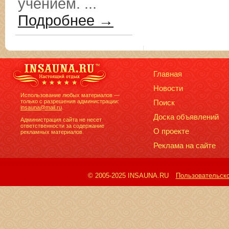
учением. ...
Подробнее →
Главная
Новости
Использование любых материалов —
только с разрешения администрации:
Поиск
insauna@mail.ru
.
Доска объявлений
Администрация сайта не несет
ответственности за содержание
О проекте
рекламных материалов.
Реклама на сайте
© 2005-2025 INSAUNA.RU
Пользовательск