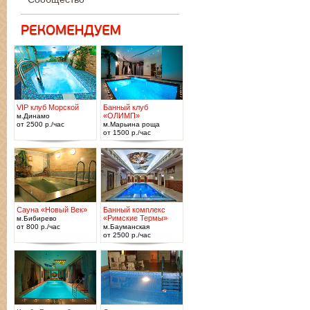
VIP клуб Морской
Банный клуб
«ОЛИМП»
м.Динамо
от 2500 р./час
м.Марьина роща
от 1500 р./час
Сауна «Новый Век»
Банный комплекс
«Римские Термы»
м.Бибирево
от 800 р./час
м.Бауманская
от 2500 р./час