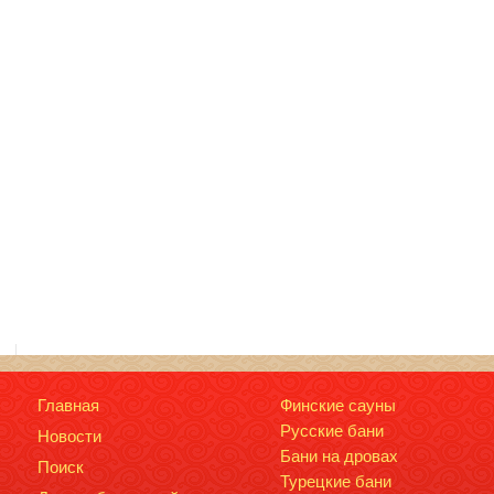
Главная
Финские сауны
Русские бани
Новости
Бани на дровах
Поиск
Турецкие бани