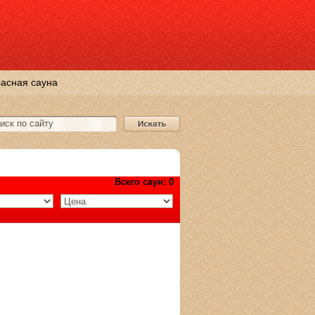
асная сауна
Всего саун: 0