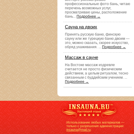
профессиональные фото бань, читаю
перечень возможных услуг,
просматриваю цены, расположение
бань...
Подробнее →
Сауна на двоих
Принять русскую баню, финскую
сауну или же турецкую баню двоим —
это, можно сказать, скорее искусство,
обряд ухаживания. ...
Подробнее →
Массаж в сауне
На Востоке массаж издревле
считается не просто физическим
действием, а целым ритуалом, тесно
связанным с буддийским учением. ...
Подробнее →
Использование любых материалов —
только с разрешения администрации:
insauna@mail.ru
.