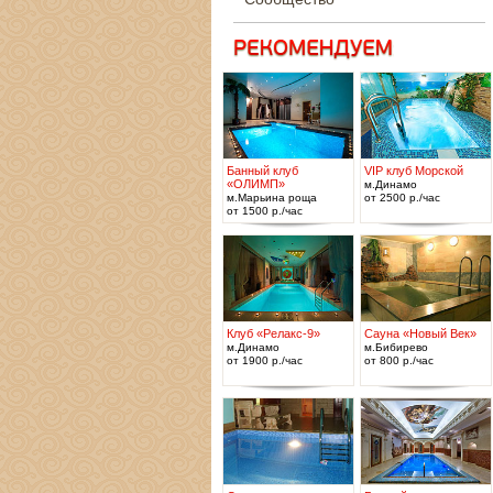
Банный клуб
VIP клуб Морской
«ОЛИМП»
м.Динамо
м.Марьина роща
от 2500 р./час
от 1500 р./час
Клуб «Релакс-9»
Сауна «Новый Век»
м.Динамо
м.Бибирево
от 1900 р./час
от 800 р./час