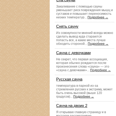
Закаливание с помощью сауны
уменьшает риск повреждения мышц и
суставов и повышает переносимость
низких температур...
Подробнее →
Снять сауну
Из совокупности мнений всегда можно
сделать вывод куда стараются
попасть все, а какие места лучше
обходить стороной...
Подробнее →
Сауна с девочками
Не секрет, что первая ассоциация,
которая обычно рождается после
произнесения слова «сауна» — это
«сауна с девочками»...
Подробнее →
Русская сауна
температура в парной из-за
стремления русских к экстриму, может
быть очень высокой (выше 120
градусов)...
Подробнее →
Сауна на двоих 2
Я открываю главную страницу и в
восторге рассматриваю