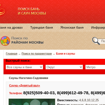
Баня на дровах
Турецкая баня
Японская баня
Инфракр
Главная
→
Поиск по параметрам
→
Бани и сауны
Быстрый поиск:
Сауны Нагатино-Садовники
Сауна «Девятый вал»
8(925)509-40-03, 8(499)612-49-78, 8(499)
Телефон:
Вместимость:
4,6,8,10,12,25
Парные:
турецкая, финская, усл