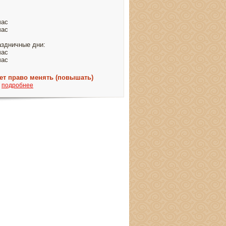
час
час
аздничные дни:
час
час
ет право менять (повышать)
.
подробнее