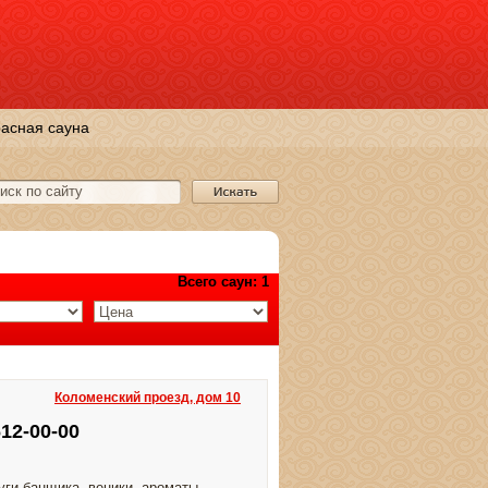
асная сауна
Всего саун: 1
Коломенский проезд, дом 10
612-00-00
уги банщика, веники, ароматы