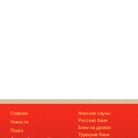
Главная
Финские сауны
Русские бани
Новости
Бани на дровах
Поиск
Турецкие бани