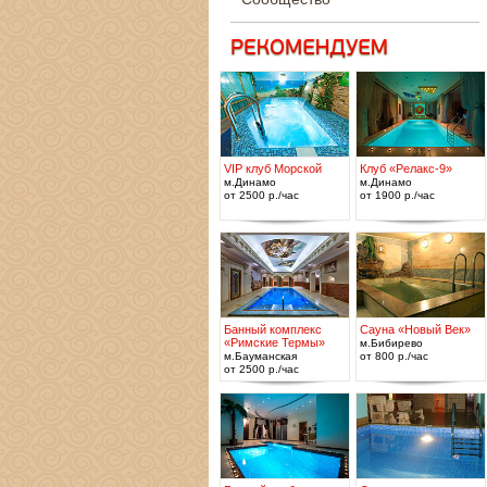
VIP клуб Морской
Клуб «Релакс-9»
м.Динамо
м.Динамо
от 2500 р./час
от 1900 р./час
Банный комплекс
Сауна «Новый Век»
«Римские Термы»
м.Бибирево
м.Бауманская
от 800 р./час
от 2500 р./час