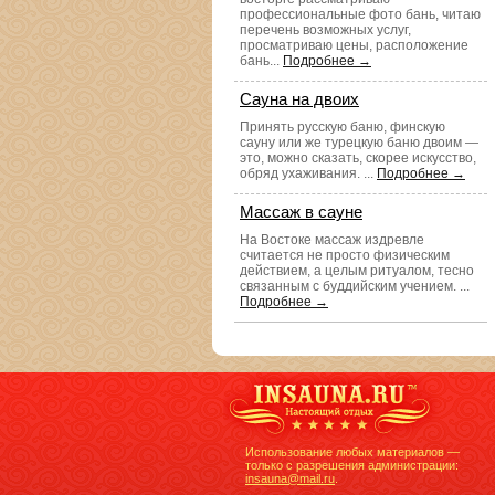
профессиональные фото бань, читаю
перечень возможных услуг,
просматриваю цены, расположение
бань...
Подробнее →
Сауна на двоих
Принять русскую баню, финскую
сауну или же турецкую баню двоим —
это, можно сказать, скорее искусство,
обряд ухаживания. ...
Подробнее →
Массаж в сауне
На Востоке массаж издревле
считается не просто физическим
действием, а целым ритуалом, тесно
связанным с буддийским учением. ...
Подробнее →
Использование любых материалов —
только с разрешения администрации:
insauna@mail.ru
.