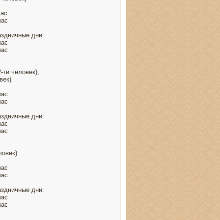
час
час
аздничные дни:
час
час
2-ти человек),
век)
час
час
аздничные дни:
час
час
ловек)
час
час
аздничные дни:
час
час