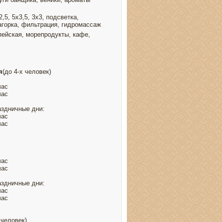
2,5, 5х3,5, 3х3, подсветка,
агорка, фильтрация, гидромассаж
ейская, морепродукты, кафе,
я
(до 4-х человек)
час
час
аздничные дни:
час
час
час
час
аздничные дни:
час
час
 человек)