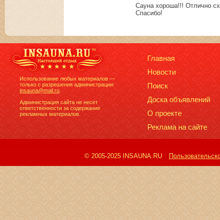
Сауна хороша!!! Отлично сх
Спасибо!
Главная
Новости
Использование любых материалов —
только с разрешения администрации:
Поиск
insauna@mail.ru
.
Доска объявлений
Администрация сайта не несет
ответственности за содержание
О проекте
рекламных материалов.
Реклама на сайте
© 2005-2025 INSAUNA.RU
Пользовательск