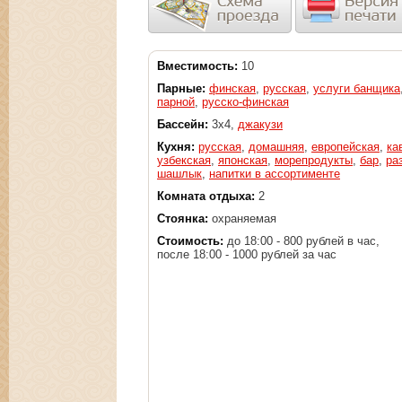
Вместимость:
10
Парные:
финская
,
русская
,
услуги банщика
парной
,
русско-финская
Бассейн:
3x4,
джакузи
Кухня:
русская
,
домашняя
,
европейская
,
ка
узбекская
,
японская
,
морепродукты
,
бар
,
ра
шашлык
,
напитки в ассортименте
Комната отдыха:
2
Стоянка:
охраняемая
Стоимость:
до 18:00 - 800 рублей в час,
после 18:00 - 1000 рублей за час