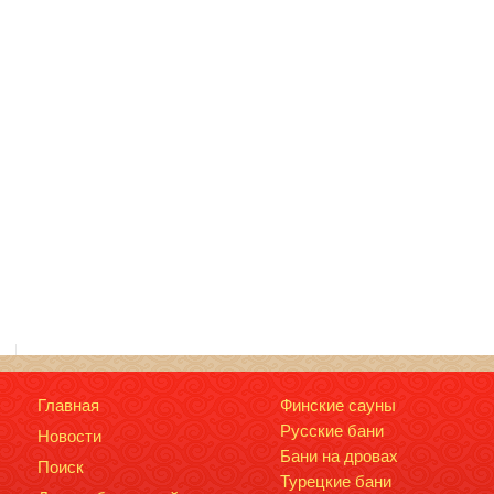
Главная
Финские сауны
Русские бани
Новости
Бани на дровах
Поиск
Турецкие бани