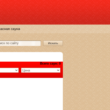
асная сауна
Всего саун: 0