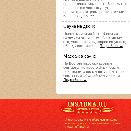
профессиональные фото бань, читаю
перечень возможных услуг,
просматриваю цены, расположение
бань...
Подробнее →
Сауна на двоих
Принять русскую баню, финскую
сауну или же турецкую баню двоим —
это, можно сказать, скорее искусство,
обряд ухаживания. ...
Подробнее →
Массаж в сауне
На Востоке массаж издревле
считается не просто физическим
действием, а целым ритуалом, тесно
связанным с буддийским учением. ...
Подробнее →
Использование любых материалов —
только с разрешения администрации:
insauna@mail.ru
.