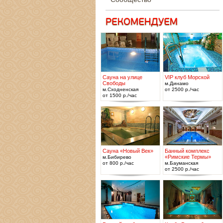
Сауна на улице
VIP клуб Морской
Свободы
м.Динамо
м.Сходненская
от 2500 р./час
от 1500 р./час
Сауна «Новый Век»
Банный комплекс
«Римские Термы»
м.Бибирево
от 800 р./час
м.Бауманская
от 2500 р./час