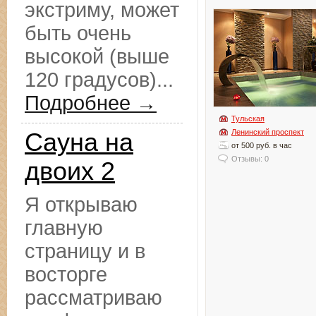
экстриму, может
быть очень
высокой (выше
120 градусов)...
Подробнее →
Тульская
Ленинский проспект
Сауна на
от 500 руб. в час
Отзывы: 0
двоих 2
Я открываю
главную
страницу и в
восторге
рассматриваю