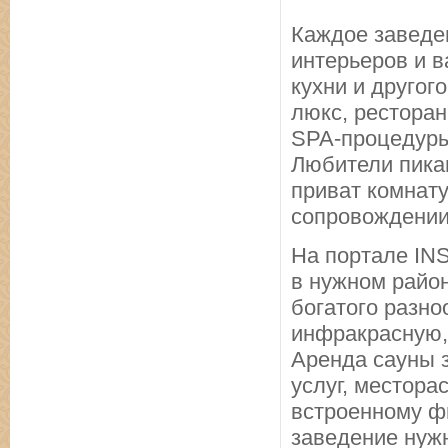
Каждое заведе
интерьеров и в
кухни и другог
люкс, ресторан,
SPA-процедуры
Любители пика
приват комнату
сопровождении
На портале IN
в нужном район
богатого разн
инфракрасную,
Аренда сауны з
услуг, местора
встроенному ф
заведение нуж