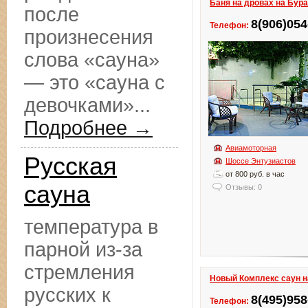
Баня на дровах на Бур
после
8(906)054
Телефон:
произнесения
слова «сауна»
— это «сауна с
девочками»...
Подробнее →
Авиамоторная
Русская
Шоссе Энтузиастов
от 800 руб. в час
сауна
Отзывы: 0
температура в
парной из-за
стремления
Новый Комплекс саун н
русских к
8(495)958
Телефон: