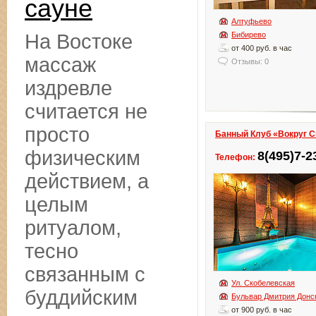
сауне
Алтуфьево
На Востоке
Бибирево
от 400 руб. в час
массаж
Отзывы: 0
издревле
считается не
просто
Банный Клуб «Вокруг С
физическим
8(495)7-2
Телефон:
действием, а
целым
ритуалом,
тесно
связанным с
Ул. Скобелевская
буддийским
Бульвар Дмитрия Донс
от 900 руб. в час