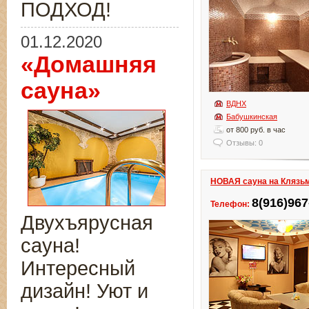
ПОДХОД!
01.12.2020
«Домашняя
сауна»
ВДНХ
Бабушкинская
от 800 руб. в час
Отзывы: 0
НОВАЯ сауна на Клязь
8(916)967
Телефон:
Двухъярусная
сауна!
Интересный
дизайн! Уют и