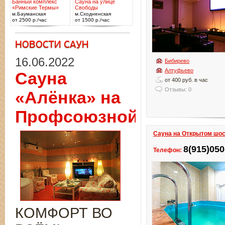
Банный комплекс
Сауна на улице
«Римские Термы»
Свободы
м.Бауманская
м.Сходненская
от 2500 р./час
от 1500 р./час
16.06.2022
Бибирево
Алтуфьево
Сауна
от 400 руб. в час
Отзывы: 0
«Алёнка» на
Профсоюзной
Сауна на Открытом шо
8(915)050
Телефон:
КОМФОРТ ВО