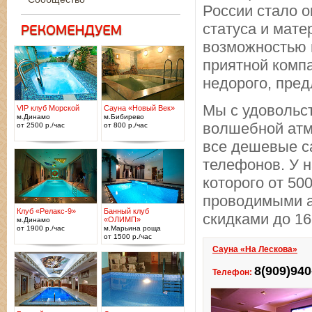
России стало 
статуса и мате
возможностью 
приятной комп
недорого, пре
Мы с удовольс
VIP клуб Морской
Сауна «Новый Век»
м.Динамо
м.Бибирево
волшебной ат
от 2500 р./час
от 800 р./час
все дешевые са
телефонов. У 
которого от 50
проводимыми ак
Клуб «Релакс-9»
Банный клуб
скидками до 16
«ОЛИМП»
м.Динамо
от 1900 р./час
м.Марьина роща
от 1500 р./час
Сауна «На Лескова»
8(909)940
Телефон: