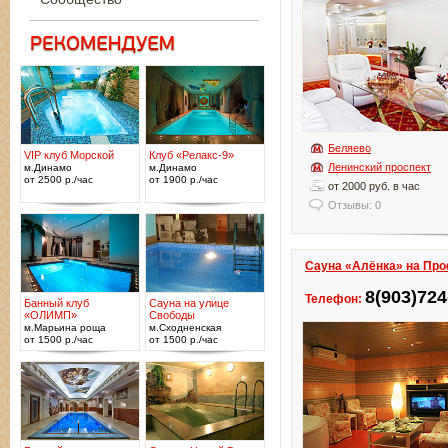
Беляево
VIP клуб Морской
Клуб «Релакс-9»
Ленинский проспект
м.Динамо
м.Динамо
от 2500 р./час
от 1900 р./час
от 2000 руб. в час
Отзывы: 0
Сауна «Алёнка» на Пр
8(903)724
Телефон:
Банный клуб
Сауна на улице
«ОЛИМП»
Свободы
м.Марьина роща
м.Сходненская
от 1500 р./час
от 1500 р./час