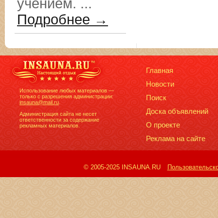
учением. ...
Подробнее →
Главная
Новости
Использование любых материалов —
только с разрешения администрации:
Поиск
insauna@mail.ru
.
Доска объявлений
Администрация сайта не несет
ответственности за содержание
О проекте
рекламных материалов.
Реклама на сайте
© 2005-2025 INSAUNA.RU
Пользовательск