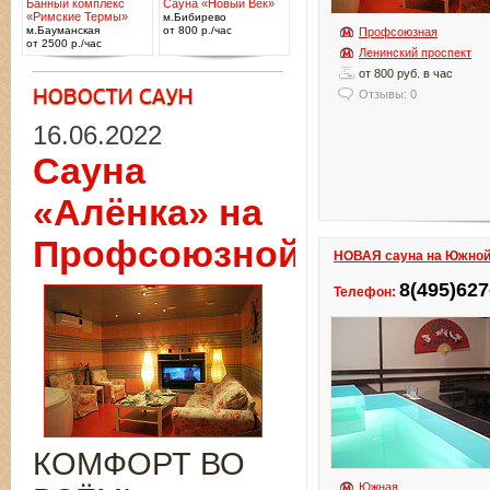
Банный комплекс
Сауна «Новый Век»
«Римские Термы»
м.Бибирево
м.Бауманская
от 800 р./час
Профсоюзная
от 2500 р./час
Ленинский проспект
от 800 руб. в час
Отзывы: 0
16.06.2022
Сауна
«Алёнка» на
Профсоюзной
НОВАЯ сауна на Южной
8(495)627
Телефон:
КОМФОРТ ВО
Южная