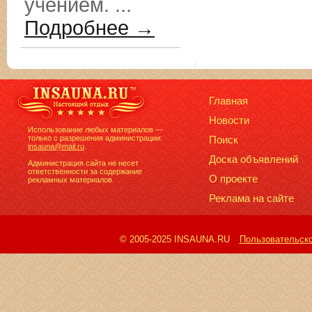
учением. ...
Подробнее →
Главная
Новости
Использование любых материалов —
только с разрешения администрации:
Поиск
insauna@mail.ru
.
Доска объявлений
Администрация сайта не несет
ответственности за содержание
О проекте
рекламных материалов.
Реклама на сайте
© 2005-2025 INSAUNA.RU
Пользовательск