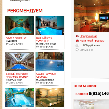
Профсоюзная
Клуб «Релакс-9»
Банный клуб
«ОЛИМП»
Ленинский проспект
м.Динамо
от 1900 р./час
м.Марьина роща
от 800 руб. в час
от 1500 р./час
Отзывы: 0
Банный комплекс
Сауна на улице
«Римские Термы»
Свободы
м.Бауманская
м.Сходненская
от 2500 р./час
от 1500 р./час
«Four Seasons»
8(915)146
Телефон: