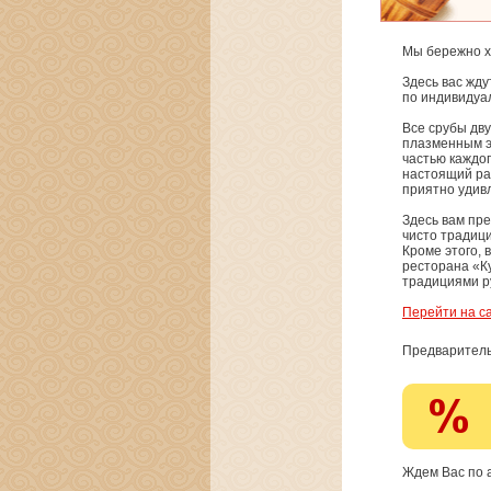
Мы бережно х
Здесь вас жду
по индивидуал
Все срубы дву
плазменным эк
частью каждо
настоящий рай
приятно удив
Здесь вам пре
чисто традици
Кроме этого, 
ресторана «Ку
традициями ру
Перейти на с
Предваритель
Ждем Вас по а