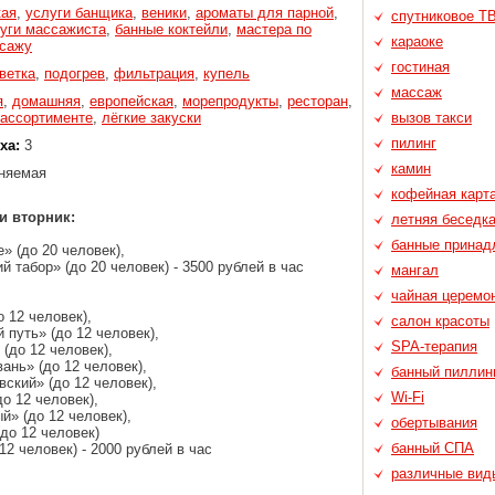
кая
,
услуги банщика
,
веники
,
ароматы для парной
,
спутниковое Т
уги массажиста
,
банные коктейли
,
мастера по
караоке
ссажу
гостиная
ветка
,
подогрев
,
фильтрация
,
купель
массаж
я
,
домашняя
,
европейская
,
морепродукты
,
ресторан
,
 ассортименте
,
лёгкие закуски
вызов такси
пилинг
ха:
3
камин
няемая
кофейная карт
и вторник:
летняя беседк
банные принад
» (до 20 человек),
 табор» (до 20 человек) - 3500 рублей в час
мангал
чайная церемо
 12 человек),
салон красоты
путь» (до 12 человек),
SPA-терапия
(до 12 человек),
ань» (до 12 человек),
банный пиллин
ский» (до 12 человек),
Wi-Fi
о 12 человек),
й» (до 12 человек),
обертывания
до 12 человек)
банный СПА
12 человек) - 2000 рублей в час
различные вид