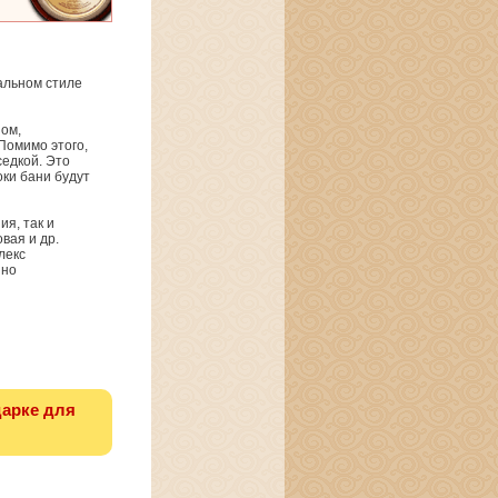
альном стиле
ном,
Помимо этого,
седкой. Это
оки бани будут
ия, так и
вая и др.
лекс
 но
дарке для