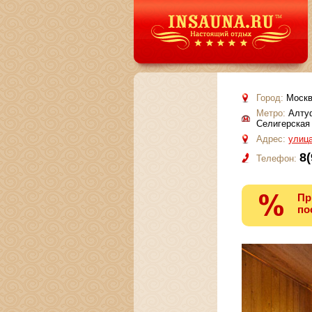
Город:
Москв
Метро:
Алтуф
Селигерская
Адрес:
улица
8(
Телефон:
Пр
по