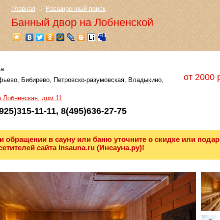
Главная
→
Расширенный поиск
Банный двор на Лобненской
а
от 2000 
ьево, Бибирево, Петровско-разумовская, Владыкино,
 Лобненская, дом 11
925)315-11-11, 8(495)636-27-75
и обращении в сауну или баню уточните о скидке или подар
сетителей сайта Insauna.ru (Инсауна.ру)!