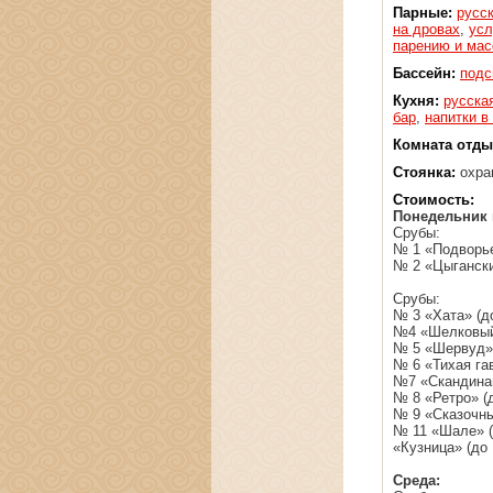
Парные:
русс
на дровах
,
усл
парению и ма
Бассейн:
подс
Кухня:
русска
бар
,
напитки в
Комната отды
Стоянка:
охра
Стоимость:
Понедельник 
Срубы:
№ 1 «Подворье
№ 2 «Цыганский
Срубы:
№ 3 «Хата» (до
№4 «Шелковый 
№ 5 «Шервуд» 
№ 6 «Тихая гав
№7 «Скандинав
№ 8 «Ретро» (д
№ 9 «Сказочны
№ 11 «Шале» (
«Кузница» (до 
Среда: