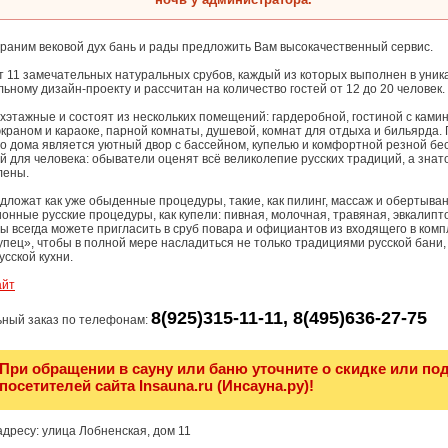
раним вековой дух бань и рады предложить Вам высокачественный сервис.
т 11 замечательных натуральных срубов, каждый из которых выполнен в уник
ьному дизайн-проекту и рассчитан на количество гостей от 12 до 20 человек.
хэтажные и состоят из нескольких помещений: гардеробной, гостиной с ками
раном и караоке, парной комнаты, душевой, комнат для отдыха и бильярда. 
го дома является уютный двор с бассейном, купелью и комфортной резной бе
 для человека: обыватели оценят всё великолепие русских традиций, а знат
лены.
дложат как уже обыденные процедуры, такие, как пилинг, массаж и обертыван
онные русские процедуры, как купели: пивная, молочная, травяная, эвкалипто
вы всегда можете пригласить в сруб повара и официантов из входящего в комп
пец», чтобы в полной мере насладиться не только традициями русской бани,
сской кухни.
айт
8(925)315-11-11, 8(495)636-27-75
ный заказ по телефонам:
При обращении в сауну или баню уточните о скидке или по
посетителей сайта Insauna.ru (Инсауна.ру)!
дресу: улица Лобненская, дом 11