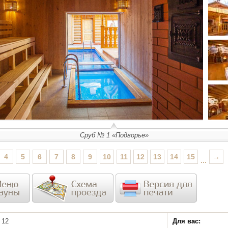
Сруб № 1 «Подворье»
4
5
6
7
8
9
10
11
12
13
14
15
→
...
12
Для вас: