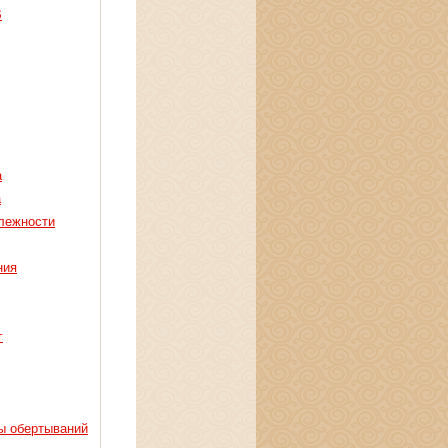
В
а
а
лежности
ния
г
ы обертываний