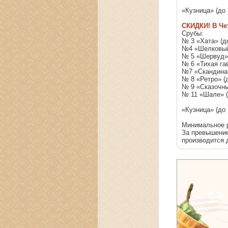
«Кузница» (до 
СКИДКИ! В Четв
Срубы:
№ 3 «Хата» (до
№4 «Шелковый 
№ 5 «Шервуд» 
№ 6 «Тихая гав
№7 «Скандинав
№ 8 «Ретро» (д
№ 9 «Сказочны
№ 11 «Шале» (д
«Кузница» (до 
Минимальное р
За превышение
производится д