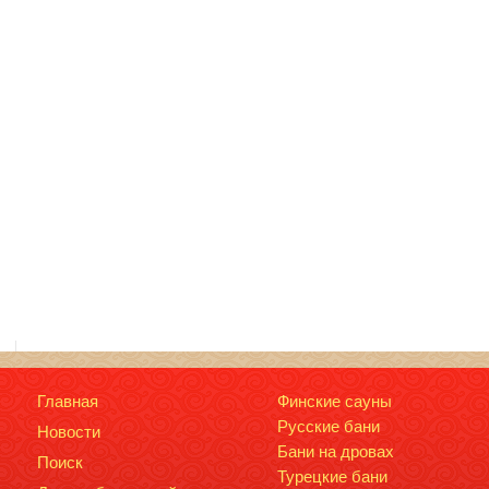
Главная
Финские сауны
Русские бани
Новости
Бани на дровах
Поиск
Турецкие бани