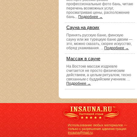
профессиональные фото бань, читаю
перечень возможных услуг,
просматриваю цены, расположение
бань...
Подробнее →
Сауна на двоих
Принять русскую баню, финскую
сауну или же турецкую баню двоим —
это, можно сказать, скорее искусство,
обряд ухаживания. ...
Подробнее →
Массаж в сауне
На Востоке массаж издревле
считается не просто физическим
действием, а целым ритуалом, тесно
связанным с буддийским учением. ...
Подробнее →
Использование любых материалов —
только с разрешения администрации:
insauna@mail.ru
.