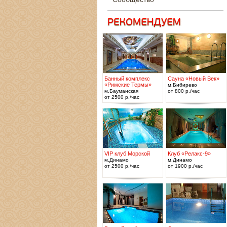
Банный комплекс
Сауна «Новый Век»
«Римские Термы»
м.Бибирево
м.Бауманская
от 800 р./час
от 2500 р./час
VIP клуб Морской
Клуб «Релакс-9»
м.Динамо
м.Динамо
от 2500 р./час
от 1900 р./час