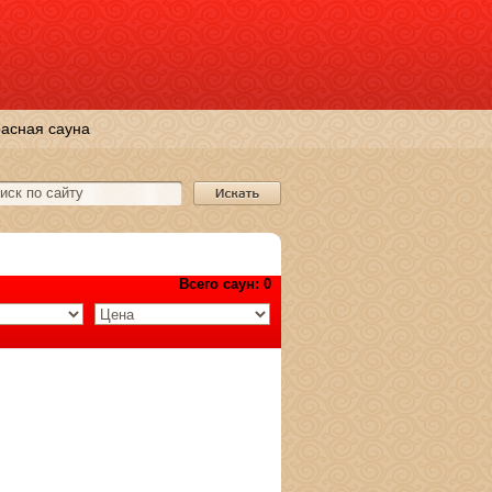
асная сауна
Всего саун: 0