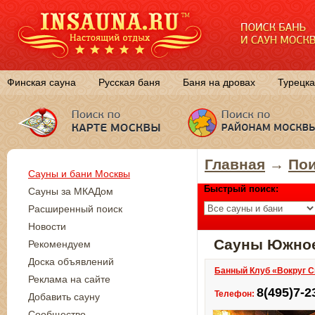
Финская сауна
Русская баня
Баня на дровах
Турецка
Главная
→
Пои
Сауны и бани Москвы
Быстрый поиск:
Сауны за МКАДом
Расширенный поиск
Новости
Сауны Южное
Рекомендуем
Доска объявлений
Банный Клуб «Вокруг С
Реклама на сайте
8(495)7-2
Телефон:
Добавить сауну
Сообщество