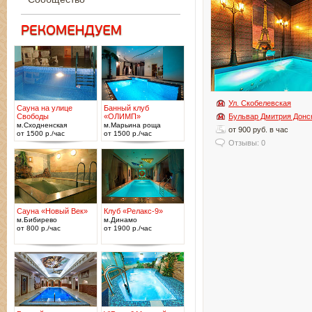
Ул. Скобелевская
Сауна на улице
Банный клуб
Свободы
«ОЛИМП»
Бульвар Дмитрия Донс
м.Сходненская
м.Марьина роща
от 900 руб. в час
от 1500 р./час
от 1500 р./час
Отзывы: 0
Сауна «Новый Век»
Клуб «Релакс-9»
м.Бибирево
м.Динамо
от 800 р./час
от 1900 р./час