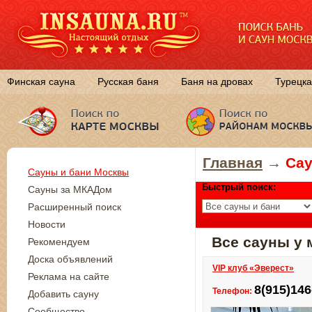
Финская сауна
Русская баня
Баня на дровах
Турецка
Главная
→
Сау
Сауны и бани Москвы
Быстрый поиск:
Сауны за МКАДом
Расширенный поиск
Новости
Все сауны у 
Рекомендуем
Доска объявлений
VIP клуб «Эверест»
Реклама на сайте
8(915)146
Телефон:
Добавить сауну
Сообщество