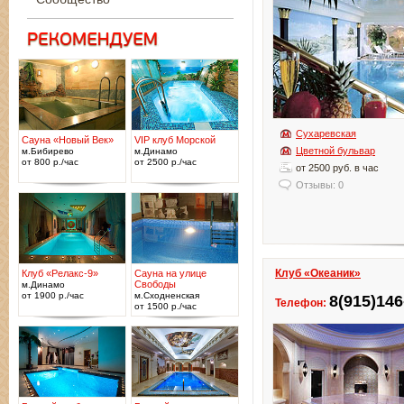
Сухаревская
Сауна «Новый Век»
VIP клуб Морской
Цветной бульвар
м.Бибирево
м.Динамо
от 800 р./час
от 2500 р./час
от 2500 руб. в час
Отзывы: 0
Клуб «Океаник»
Клуб «Релакс-9»
Сауна на улице
Свободы
м.Динамо
от 1900 р./час
м.Сходненская
8(915)146
Телефон:
от 1500 р./час