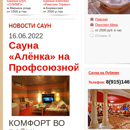
Банный клуб
Банный комплекс
«ОЛИМП»
«Римские Термы»
м.Марьина роща
м.Бауманская
от 1500 р./час
от 2500 р./час
Рижская
Проспект Мира
от 2500 руб. в час
16.06.2022
Отзывы: 0
Сауна
«Алёнка» на
Профсоюзной
Сауна на Лубянке
8(915)146
Телефон:
КОМФОРТ ВО