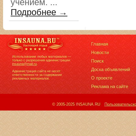
учением. ...
Подробнее →
Главная
Новости
Использование любых материалов —
только с разрешения администрации:
Поиск
insauna@mail.ru
.
Доска объявлений
Администрация сайта не несет
ответственности за содержание
О проекте
рекламных материалов.
Реклама на сайте
© 2005-2025 INSAUNA.RU
Пользовательск