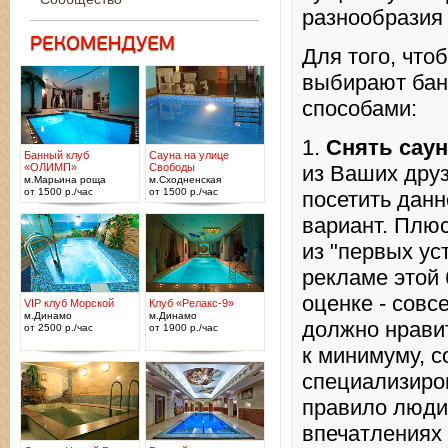
разнообразия 
Для того, что
выбирают бан
способами:
1.
Снять саун
Банный клуб
Сауна на улице
«ОЛИМП»
Свободы
из Ваших друз
м.Марьина роща
м.Сходненская
от 1500 р./час
от 1500 р./час
посетить данн
вариант. Плю
из "первых ус
рекламе этой 
оценке - совс
VIP клуб Морской
Клуб «Релакс-9»
м.Динамо
м.Динамо
должно нравит
от 2500 р./час
от 1900 р./час
к минимуму, 
специализиро
правило люди 
впечатлениях 