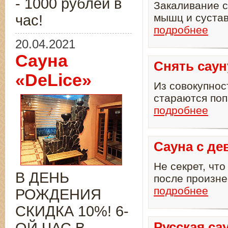
- 1000 рублей в
Закаливание 
мышц и сустав
час!
подробнее
20.04.2021
Сауна
Снять саун
«DeLice»
Из совокупнос
стараются поп
подробнее
Сауна с де
Не секрет, чт
В ДЕНЬ
после произне
подробнее
РОЖДЕНИЯ
СКИДКА 10%! 6-
Русская са