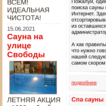
ВСЁМ!
Пожалуй, оди
поиска сауны 
ИДЕАЛЬНАЯ
Интернет. Зде
ЧИСТОТА!
отсортировыва
из оставшихс
15.06.2021
администрато
Сауна на
улице
А как правиль
что нужно гов
Свободы
нашей следую
самом скором 
подробнее
ЛЕТНЯЯ АКЦИЯ
Спа сауны