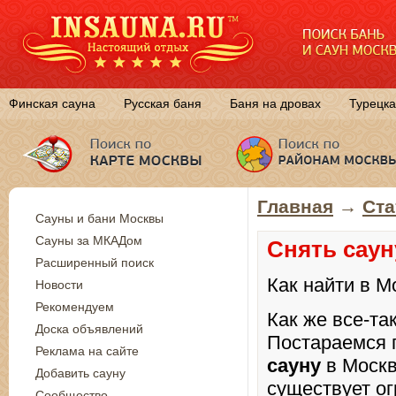
Финская сауна
Русская баня
Баня на дровах
Турецка
Главная
→
Ста
Сауны и бани Москвы
Сауны за МКАДом
Снять саун
Расширенный поиск
Как найти в М
Новости
Рекомендуем
Как же все-та
Доска объявлений
Постараемся п
Реклама на сайте
сауну
в Москв
Добавить сауну
существует ог
Сообщество