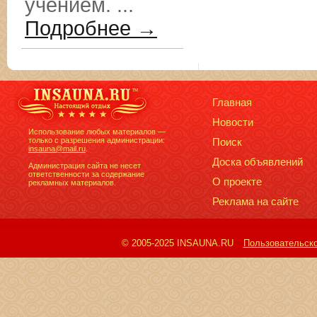
учением. ...
Подробнее →
Главная
Новости
Использование любых материалов —
только с разрешения администрации:
Поиск
insauna@mail.ru
.
Доска объявлений
Администрация сайта не несет
ответственности за содержание
О проекте
рекламных материалов.
Реклама на сайте
© 2005-2025 INSAUNA.RU
Пользовательск