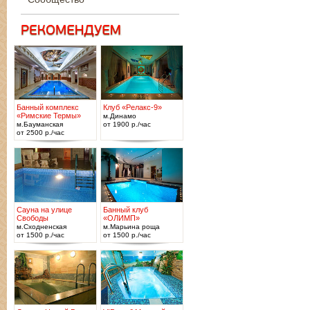
Банный комплекс
Клуб «Релакс-9»
«Римские Термы»
м.Динамо
м.Бауманская
от 1900 р./час
от 2500 р./час
Сауна на улице
Банный клуб
Свободы
«ОЛИМП»
м.Сходненская
м.Марьина роща
от 1500 р./час
от 1500 р./час