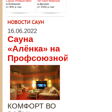
Сауна «Новый Век»
VIP клуб Морской
м.Бибирево
м.Динамо
от 800 р./час
от 2500 р./час
16.06.2022
Сауна
«Алёнка» на
Профсоюзной
КОМФОРТ ВО