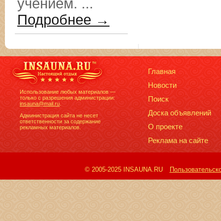
учением. ...
Подробнее →
Главная
Новости
Использование любых материалов —
только с разрешения администрации:
Поиск
insauna@mail.ru
.
Доска объявлений
Администрация сайта не несет
ответственности за содержание
О проекте
рекламных материалов.
Реклама на сайте
© 2005-2025 INSAUNA.RU
Пользовательск