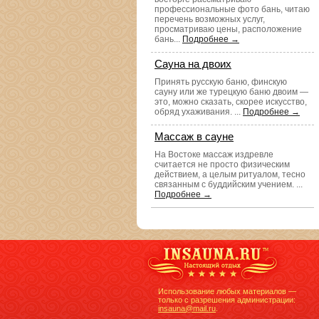
профессиональные фото бань, читаю
перечень возможных услуг,
просматриваю цены, расположение
бань...
Подробнее →
Сауна на двоих
Принять русскую баню, финскую
сауну или же турецкую баню двоим —
это, можно сказать, скорее искусство,
обряд ухаживания. ...
Подробнее →
Массаж в сауне
На Востоке массаж издревле
считается не просто физическим
действием, а целым ритуалом, тесно
связанным с буддийским учением. ...
Подробнее →
Использование любых материалов —
только с разрешения администрации:
insauna@mail.ru
.