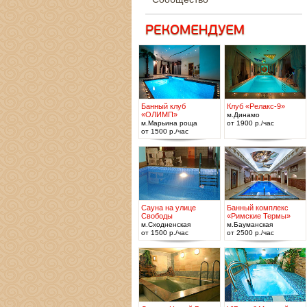
Банный клуб
Клуб «Релакс-9»
«ОЛИМП»
м.Динамо
м.Марьина роща
от 1900 р./час
от 1500 р./час
Сауна на улице
Банный комплекс
Свободы
«Римские Термы»
м.Сходненская
м.Бауманская
от 1500 р./час
от 2500 р./час