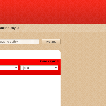
асная сауна
Всего саун: 0