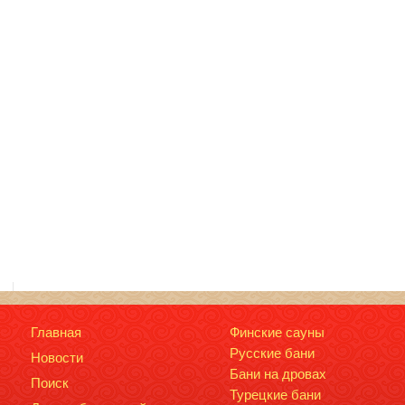
Главная
Финские сауны
Русские бани
Новости
Бани на дровах
Поиск
Турецкие бани