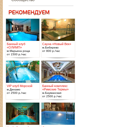
Банный клуб
Сауна «Новый Век»
«ОЛИМП»
м.Бибирево
м.Марьина роща
от 800 р./час
от 1500 р./час
VIP клуб Морской
Банный комплекс
«Римские Термы»
м.Динамо
от 2500 р./час
м.Бауманская
от 2500 р./час