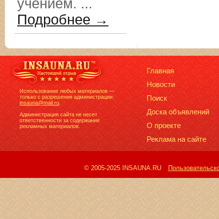
учением. ...
Подробнее →
Главная
Новости
Использование любых материалов —
только с разрешения администрации:
Поиск
insauna@mail.ru
.
Доска объявлений
Администрация сайта не несет
ответственности за содержание
О проекте
рекламных материалов.
Реклама на сайте
© 2005-2025 INSAUNA.RU
Пользовательск