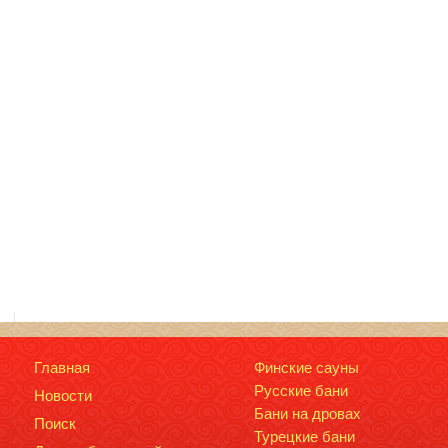
Главная
Финские сауны
Русские бани
Новости
Бани на дровах
Поиск
Турецкие бани