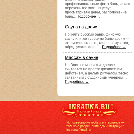
профессиональные фото бань, читаю
перечень возможных услуг,
просматриваю цены, расположение
бань...
Подробнее →
Сауна на двоих
Принять русскую баню, финскую
сауну или же турецкую баню двоим —
это, можно сказать, скорее искусство,
обряд ухаживания. ...
Подробнее →
Массаж в сауне
На Востоке массаж издревле
считается не просто физическим
действием, а целым ритуалом, тесно
связанным с буддийским учением. ...
Подробнее →
Использование любых материалов —
только с разрешения администрации:
insauna@mail.ru
.