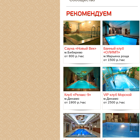
Сауна «Новый Век»
Банный клуб
«ОЛИМП»
м.Бибирево
от 800 р./час
м.Марьина роща
от 1500 р./час
Клуб «Релакс-9»
VIP клуб Морской
м.Динамо
м.Динамо
от 1900 р./час
от 2500 р./час