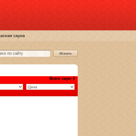
асная сауна
Всего саун: 0