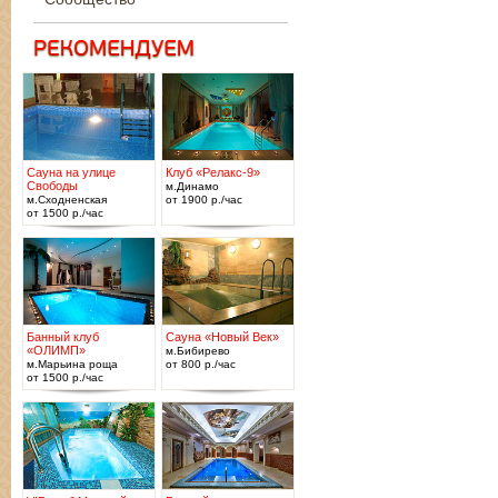
Сауна на улице
Клуб «Релакс-9»
Свободы
м.Динамо
м.Сходненская
от 1900 р./час
от 1500 р./час
Банный клуб
Сауна «Новый Век»
«ОЛИМП»
м.Бибирево
м.Марьина роща
от 800 р./час
от 1500 р./час