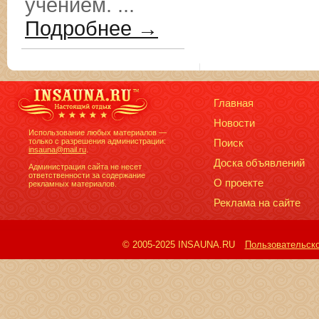
учением. ...
Подробнее →
Главная
Новости
Использование любых материалов —
только с разрешения администрации:
Поиск
insauna@mail.ru
.
Доска объявлений
Администрация сайта не несет
ответственности за содержание
О проекте
рекламных материалов.
Реклама на сайте
© 2005-2025 INSAUNA.RU
Пользовательск