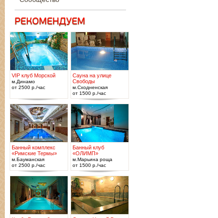
VIP клуб Морской
Сауна на улице
Свободы
м.Динамо
от 2500 р./час
м.Сходненская
от 1500 р./час
Банный комплекс
Банный клуб
«Римские Термы»
«ОЛИМП»
м.Бауманская
м.Марьина роща
от 2500 р./час
от 1500 р./час