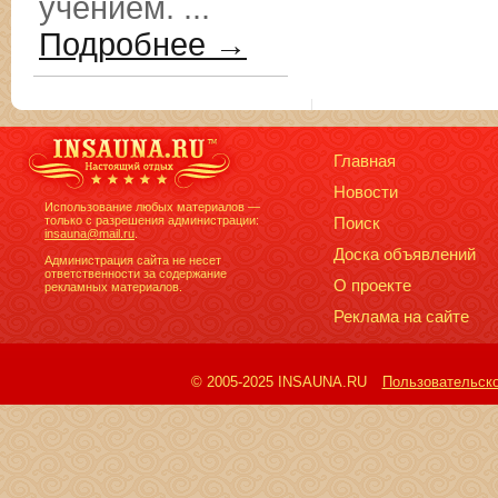
учением. ...
Подробнее →
Главная
Новости
Использование любых материалов —
только с разрешения администрации:
Поиск
insauna@mail.ru
.
Доска объявлений
Администрация сайта не несет
ответственности за содержание
О проекте
рекламных материалов.
Реклама на сайте
© 2005-2025 INSAUNA.RU
Пользовательск