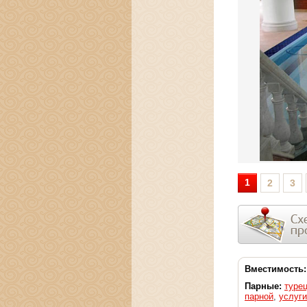
1
2
3
Вместимость:
Парные:
туре
парной
,
услуг