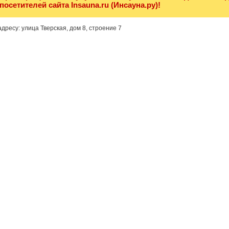
посетителей сайта Insauna.ru (Инсауна.ру)!
дресу: улица Тверская, дом 8, строение 7