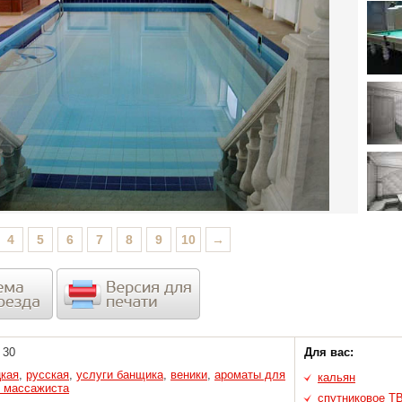
4
5
6
7
8
9
10
→
30
Для вас:
цкая
,
русская
,
услуги банщика
,
веники
,
ароматы для
кальян
и массажиста
спутниковое Т