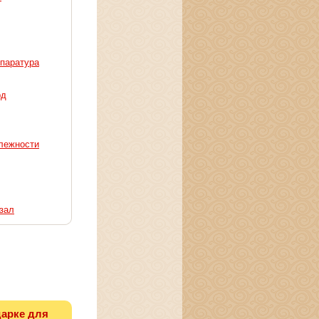
ппаратура
рд
лежности
зал
дарке для