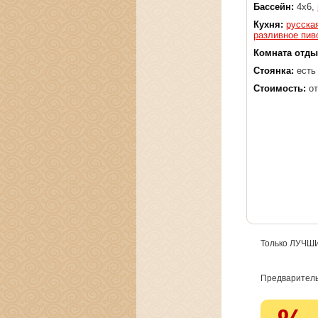
Бассейн:
4х6,
Кухня:
русска
разливное пив
Комната отды
Стоянка:
есть
Стоимость:
от
Только ЛУЧШИ
Предваритель