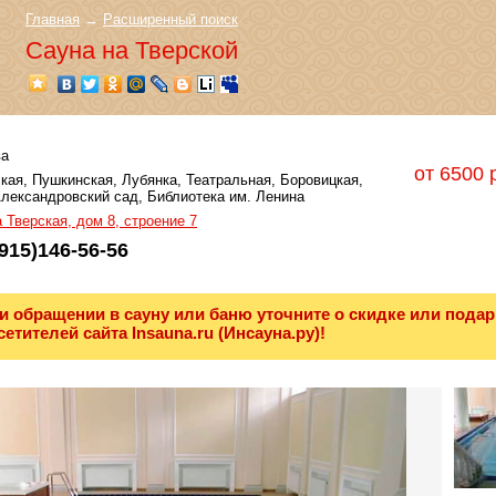
Главная
→
Расширенный поиск
Сауна на Тверской
а
от 6500 
кая, Пушкинская, Лубянка, Театральная, Боровицкая,
Александровский сад, Библиотека им. Ленина
 Тверская, дом 8, строение 7
915)146-56-56
и обращении в сауну или баню уточните о скидке или подар
сетителей сайта Insauna.ru (Инсауна.ру)!