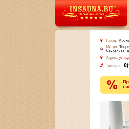
Город:
Москв
Метро:
Тверс
Чеховская, 
Адрес:
улица
8(
Телефон:
Пр
по