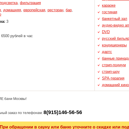
подсветка
,
фильтрация
караоке
я
,
домашняя
,
европейская
,
ресторан
,
бар
,
гостиная
о
банкетный зал
ха:
3
аудио-видео а
DVD
 6500 рублей в час
русский билья
кондиционеры
дартс
банные принад
стрип-подиум
стрип-шоу
SPA-терапия
домашний кино
Е бани Москвы!
8(915)146-56-56
ный заказ по телефонам:
При обращении в сауну или баню уточните о скидке или по