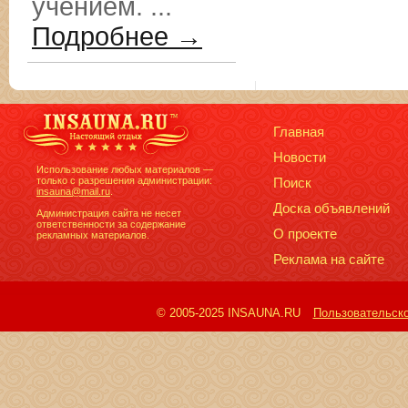
учением. ...
Подробнее →
Главная
Новости
Использование любых материалов —
только с разрешения администрации:
Поиск
insauna@mail.ru
.
Доска объявлений
Администрация сайта не несет
ответственности за содержание
О проекте
рекламных материалов.
Реклама на сайте
© 2005-2025 INSAUNA.RU
Пользовательск