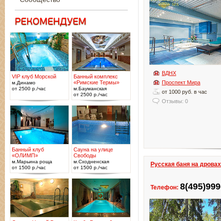
ВДНХ
VIP клуб Морской
Банный комплекс
«Римские Термы»
Проспект Мира
м.Динамо
от 2500 р./час
м.Бауманская
от 1000 руб. в час
от 2500 р./час
Отзывы: 0
Банный клуб
Сауна на улице
«ОЛИМП»
Свободы
м.Марьина роща
м.Сходненская
Русская баня на дрова
от 1500 р./час
от 1500 р./час
8(495)999
Телефон: