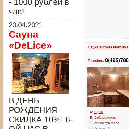
- 1000 рублей в
час!
20.04.2021
Сауна
«DeLice»
Сауна в отеле Максима
8(495)788
Телефон:
В ДЕНЬ
РОЖДЕНИЯ
ВДНХ
СКИДКА 10%! 6-
Бабушкинская
от 800 руб. в час
Отзывы: 0