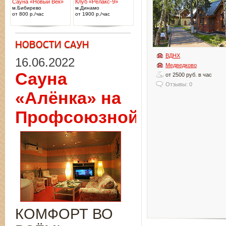
Сауна «Новый Век»
Клуб «Релакс-9»
м.Бибирево
м.Динамо
от 800 р./час
от 1900 р./час
ВДНХ
16.06.2022
Медведково
Сауна
от 2500 руб. в час
Отзывы: 0
«Алёнка» на
Профсоюзной
КОМФОРТ ВО