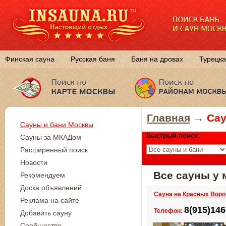
Финская сауна
Русская баня
Баня на дровах
Турецка
Главная
→
Сау
Сауны и бани Москвы
Быстрый поиск:
Сауны за МКАДом
Расширенный поиск
Новости
Все сауны у 
Рекомендуем
Доска объявлений
Сауна на Красных Воро
Реклама на сайте
8(915)146
Телефон:
Добавить сауну
Сообщество