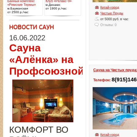
Банный комплекс
Клуб «Релакс-9»
«Римские Термы»
м.Динамо
Китай-город
м.Бауманская
от 1900 р./час
от 2500 р./час
Чистые Пруды
от 5000 руб. в час
Отзывы: 0
16.06.2022
Сауна
«Алёнка» на
Профсоюзной
Сауна на Чистых пруда
8(915)146
Телефон:
КОМФОРТ ВО
Китай-город