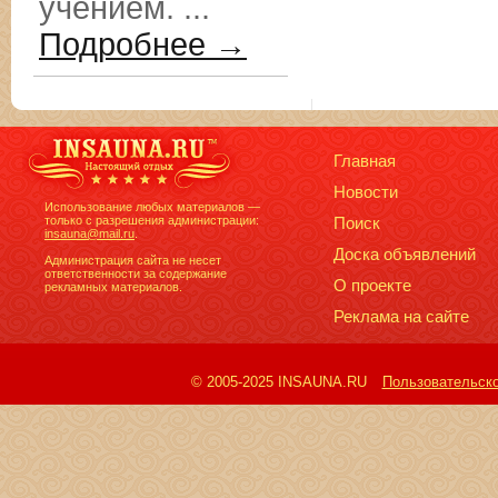
учением. ...
Подробнее →
Главная
Новости
Использование любых материалов —
только с разрешения администрации:
Поиск
insauna@mail.ru
.
Доска объявлений
Администрация сайта не несет
ответственности за содержание
О проекте
рекламных материалов.
Реклама на сайте
© 2005-2025 INSAUNA.RU
Пользовательск