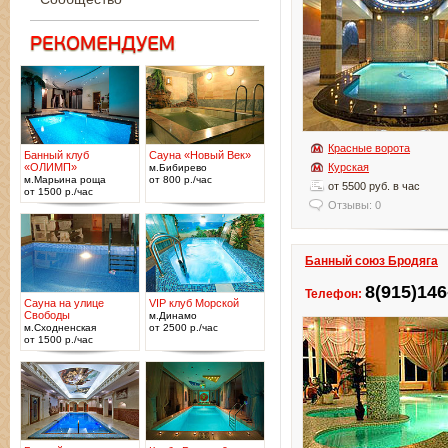
Красные ворота
Банный клуб
Сауна «Новый Век»
«ОЛИМП»
Курская
м.Бибирево
м.Марьина роща
от 800 р./час
от 5500 руб. в час
от 1500 р./час
Отзывы: 0
Банный союз Бродяга
8(915)146
Телефон:
Сауна на улице
VIP клуб Морской
Свободы
м.Динамо
м.Сходненская
от 2500 р./час
от 1500 р./час