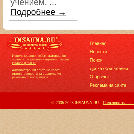
учением. ...
Подробнее →
Главная
Новости
Использование любых материалов —
только с разрешения администрации:
Поиск
insauna@mail.ru
.
Доска объявлений
Администрация сайта не несет
ответственности за содержание
О проекте
рекламных материалов.
Реклама на сайте
© 2005-2025 INSAUNA.RU
Пользовательск