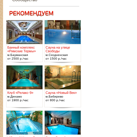
Банный комплекс
Сауна на улице
«Римские Термы»
Свободы
м.Бауманская
м.Сходненская
от 2500 р./час
от 1500 р./час
Клуб «Релакс-9»
Сауна «Новый Век»
м.Динамо
м.Бибирево
от 1900 р./час
от 800 р./час