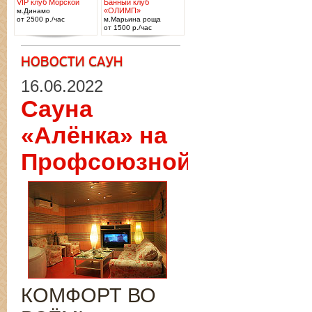
VIP клуб Морской
Банный клуб
«ОЛИМП»
м.Динамо
от 2500 р./час
м.Марьина роща
от 1500 р./час
16.06.2022
Сауна
«Алёнка» на
Профсоюзной
КОМФОРТ ВО