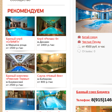
Китай-город
Банный клуб
Клуб «Релакс-9»
«ОЛИМП»
Чистые Пруды
м.Динамо
м.Марьина роща
от 1900 р./час
от 4500 руб. в час
от 1500 р./час
Отзывы: 0
Банный комплекс
Сауна «Новый Век»
«Римские Термы»
м.Бибирево
м.Бауманская
от 800 р./час
от 2500 р./час
Банный союз Бродяга
8(915)146
Телефон: