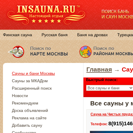
Финская сауна
Русская баня
Баня на дровах
Турецка
Главная
→
Сау
Сауны и бани Москвы
Быстрый поиск:
Сауны за МКАДом
Расширенный поиск
Новости
Все сауны у
Рекомендуем
Доска объявлений
Сауна на Чистых пруда
Реклама на сайте
8(915)146
Телефон:
Добавить сауну
Сообщество