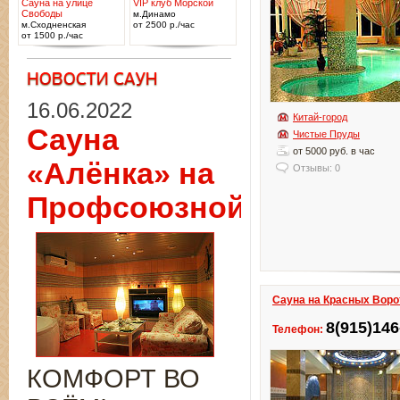
Сауна на улице
VIP клуб Морской
Свободы
м.Динамо
м.Сходненская
от 2500 р./час
от 1500 р./час
16.06.2022
Китай-город
Сауна
Чистые Пруды
от 5000 руб. в час
«Алёнка» на
Отзывы: 0
Профсоюзной
Сауна на Красных Воро
8(915)146
Телефон:
КОМФОРТ ВО