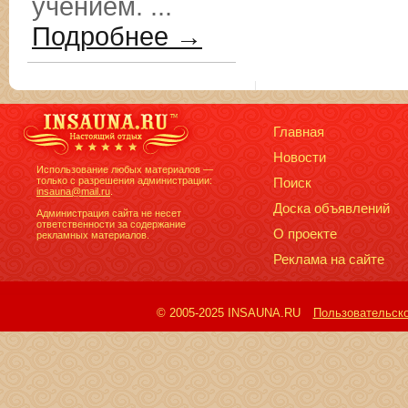
учением. ...
Подробнее →
Главная
Новости
Использование любых материалов —
только с разрешения администрации:
Поиск
insauna@mail.ru
.
Доска объявлений
Администрация сайта не несет
ответственности за содержание
О проекте
рекламных материалов.
Реклама на сайте
© 2005-2025 INSAUNA.RU
Пользовательск