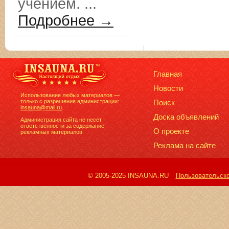
учением. ...
Подробнее →
Главная
Новости
Использование любых материалов —
только с разрешения администрации:
Поиск
insauna@mail.ru
.
Доска объявлений
Администрация сайта не несет
ответственности за содержание
О проекте
рекламных материалов.
Реклама на сайте
© 2005-2025 INSAUNA.RU
Пользовательск