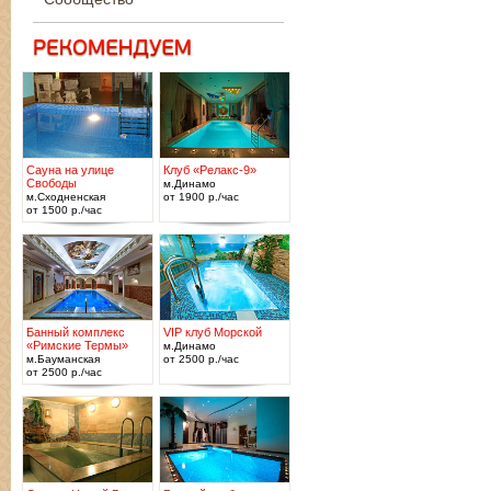
Сауна на улице
Клуб «Релакс-9»
Свободы
м.Динамо
м.Сходненская
от 1900 р./час
от 1500 р./час
Банный комплекс
VIP клуб Морской
«Римские Термы»
м.Динамо
м.Бауманская
от 2500 р./час
от 2500 р./час