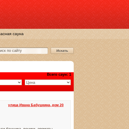
асная сауна
Всего саун: 1
улица Ивана Бабушкина, дом 20
уги банщика, веники, ароматы