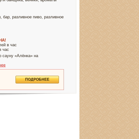
, бар, разливное пиво, разливное
НА!
лей в час
в час
 сауну «Алёнка» на
нее
ПОДРОБНЕЕ