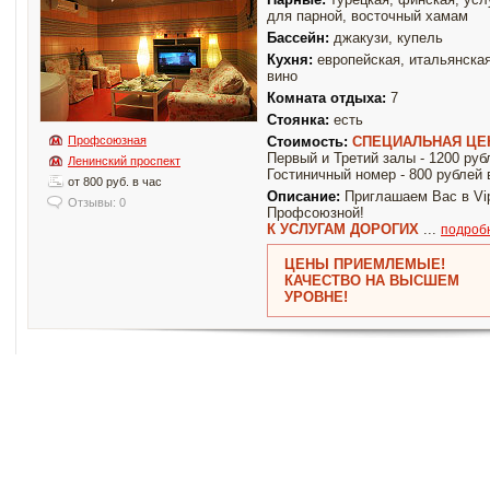
для парной, восточный хамам
Бассейн:
джакузи, купель
Кухня:
европейская, итальянская
вино
Комната отдыха:
7
Стоянка:
есть
Профсоюзная
Стоимость:
СПЕЦИАЛЬНАЯ ЦЕ
Первый и Третий залы - 1200 руб
Ленинский проспект
Гостиничный номер - 800 рублей 
от 800 руб. в час
Описание:
Приглашаем Вас в Vip
Отзывы: 0
Профсоюзной!
К УСЛУГАМ ДОРОГИХ
...
подроб
ЦЕНЫ ПРИЕМЛЕМЫЕ!
КАЧЕСТВО НА ВЫСШЕМ
УРОВНЕ!