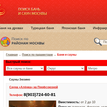
Баня на дровах
Турецкая баня
Японская баня
Инфракр
Главная
→
Поиск по параметрам
→
Бани и сауны
Быстрый поиск:
Сауны Зюзино
Сауна «Алёнка» на Профсоюзной
8(903)724-60-81
Телефон:
Вместимость:
от 2 до 10
Парные:
турецкая, финская, усл