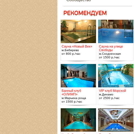
Сауна «Новый Век»
Сауна на улице
Свободы
м.Бибирево
от 800 р./час
м.Сходненская
от 1500 р./час
Банный клуб
VIP клуб Морской
«ОЛИМП»
м.Динамо
м.Марьина роща
от 2500 р./час
от 1500 р./час