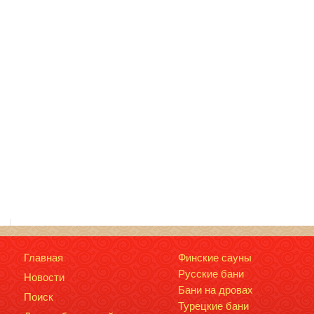
Главная
Финские сауны
Русские бани
Новости
Бани на дровах
Поиск
Турецкие бани