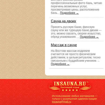
профессиональные фото бань, читаю
перечень возможных услуг,
просматриваю цены, расположение
бань...
Подробнее →
Сауна на двоих
Принять русскую баню, финскую
сауну или же турецкую баню двоим —
это, можно сказать, скорее искусство,
обряд ухаживания. ...
Подробнее →
Массаж в сауне
На Востоке массаж издревле
считается не просто физическим
действием, а целым ритуалом, тесно
связанным с буддийским учением. ...
Подробнее →
Использование любых материалов —
только с разрешения администрации:
insauna@mail.ru
.