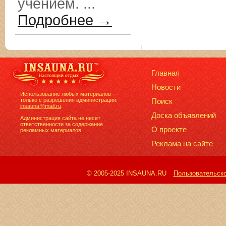
учением. ...
Подробнее →
Главная
Новости
Использование любых материалов —
только с разрешения администрации:
Поиск
insauna@mail.ru
.
Доска объявлений
Администрация сайта не несет
ответственности за содержание
О проекте
рекламных материалов.
Реклама на сайте
© 2005-2025 INSAUNA.RU
Пользовательск