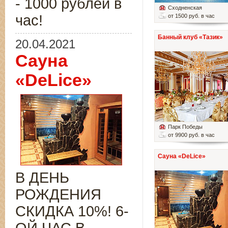
- 1000 рублей в
Сходненская
час!
от 1500 руб. в час
Банный клуб «Тазик»
20.04.2021
Сауна
«DeLice»
Парк Победы
от 9900 руб. в час
Сауна «DeLice»
В ДЕНЬ
РОЖДЕНИЯ
СКИДКА 10%! 6-