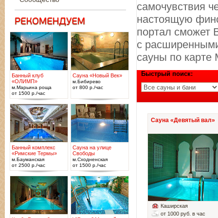
самочувствия ч
настоящую финс
портал сможет 
с расширенными
сауны по карте 
Быстрый поиск:
Банный клуб
Сауна «Новый Век»
«ОЛИМП»
м.Бибирево
м.Марьина роща
от 800 р./час
от 1500 р./час
Сауна «Девятый вал»
Банный комплекс
Сауна на улице
«Римские Термы»
Свободы
м.Бауманская
м.Сходненская
от 2500 р./час
от 1500 р./час
Каширская
от 1000 руб. в час