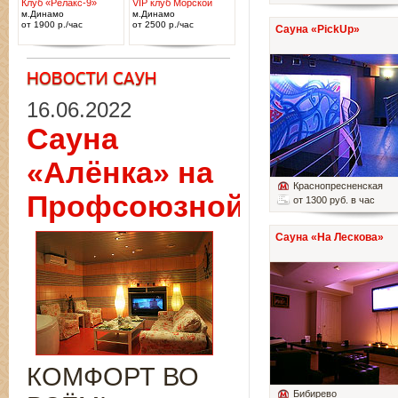
Клуб «Релакс-9»
VIP клуб Морской
м.Динамо
м.Динамо
от 1900 р./час
от 2500 р./час
Сауна «PickUp»
16.06.2022
Сауна
«Алёнка» на
Краснопресненская
Профсоюзной
от 1300 руб. в час
Сауна «На Лескова»
КОМФОРТ ВО
Бибирево