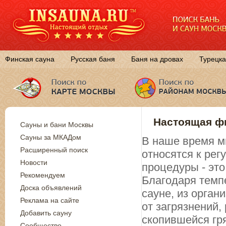
Финская сауна
Русская баня
Баня на дровах
Турецка
Настоящая фи
Сауны и бани Москвы
Сауны за МКАДом
В наше время м
Расширенный поиск
относятся к ре
Новости
процедуры - эт
Рекомендуем
Благодаря темп
Доска объявлений
сауне, из орган
Реклама на сайте
от загрязнений
Добавить сауну
скопившейся гр
Сообщество