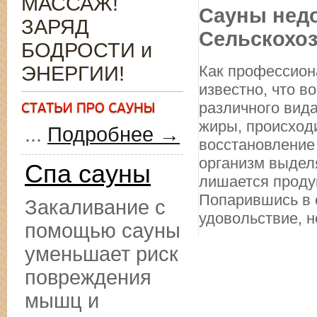
МАССАЖ!
Сауны недо
ЗАРЯД
Сельскохо
БОДРОСТИ и
ЭНЕРГИИ!
Как профессион
известно, что в
различного вида
жиры, происход
...
Подробнее →
восстановление
организм выделя
Спа сауны
лишается продук
Попарившись в с
Закаливание с
удовольствие, н
помощью сауны
уменьшает риск
повреждения
мышц и