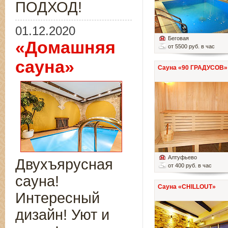
ПОДХОД!
01.12.2020
Беговая
«Домашняя
от 5500 руб. в час
сауна»
Сауна «90 ГРАДУСОВ»
Алтуфьево
Двухъярусная
от 400 руб. в час
сауна!
Сауна «CHILLOUT»
Интересный
дизайн! Уют и