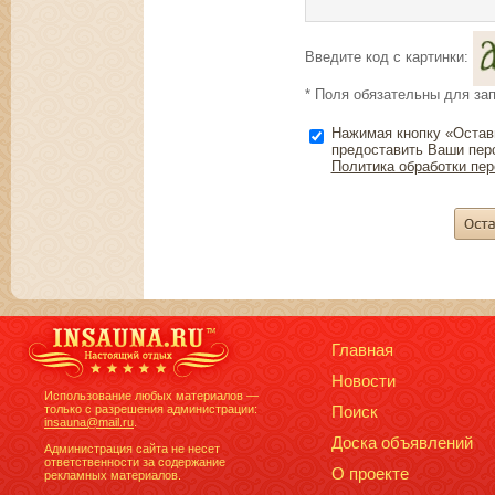
Введите код с картинки:
* Поля обязательны для за
Нажимая кнопку «Остав
предоставить Ваши пер
Политика обработки пе
Главная
Новости
Использование любых материалов —
только с разрешения администрации:
Поиск
insauna@mail.ru
.
Доска объявлений
Администрация сайта не несет
ответственности за содержание
О проекте
рекламных материалов.