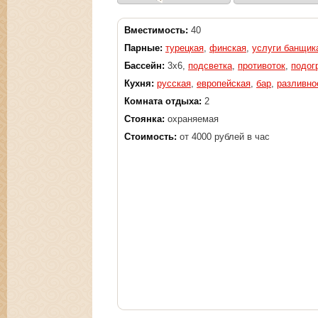
Вместимость:
40
Парные:
турецкая
,
финская
,
услуги банщик
Бассейн:
3x6,
подсветка
,
противоток
,
подог
Кухня:
русская
,
европейская
,
бар
,
разливно
Комната отдыха:
2
Стоянка:
охраняемая
Стоимость:
от 4000 рублей в час