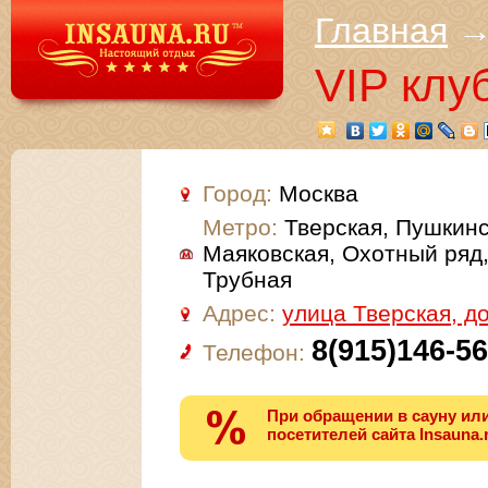
Главная
VIP клу
Город:
Москва
Метро:
Тверская, Пушкинс
Маяковская, Охотный ряд,
Трубная
Адрес:
улица Тверская, д
8(915)146-56
Телефон:
При обращении в сауну или
посетителей сайта Insauna.r