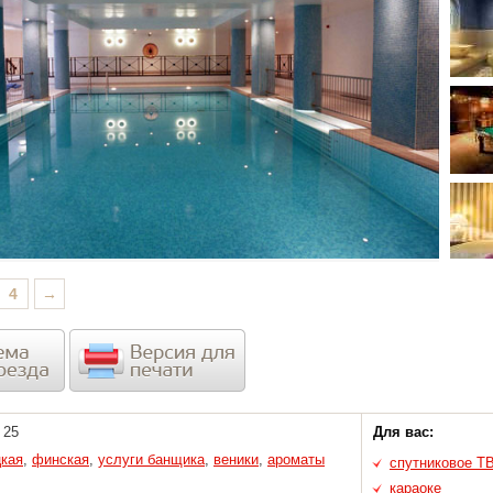
4
→
25
Для вас:
цкая
,
финская
,
услуги банщика
,
веники
,
ароматы
спутниковое Т
караоке