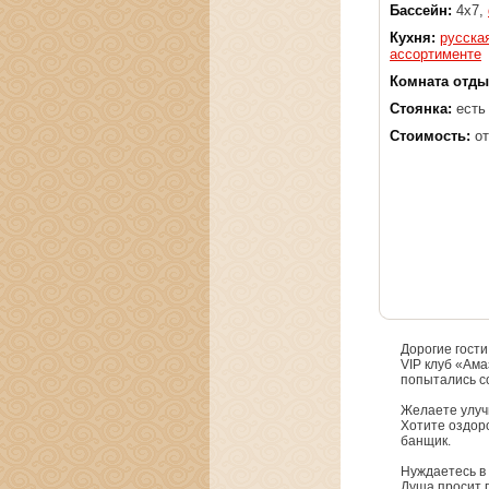
Бассейн:
4х7,
Кухня:
русска
ассортименте
Комната отды
Стоянка:
есть
Стоимость:
от
Дорогие гости
VIP клуб «Ама
попытались с
Желаете улуч
Хотите оздор
банщик.
Нуждаетесь в
Душа просит п