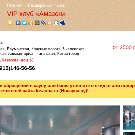
Главная
→
Расширенный поиск
VIP клуб «Амазон»
а
от 2500 
ая, Бауманская, Красные ворота, Чкаловская,
ая, Авиамоторная, Таганская, Китай-город
 Казакова, дом 18
915)146-56-56
и обращении в сауну или баню уточните о скидке или подар
сетителей сайта Insauna.ru (Инсауна.ру)!