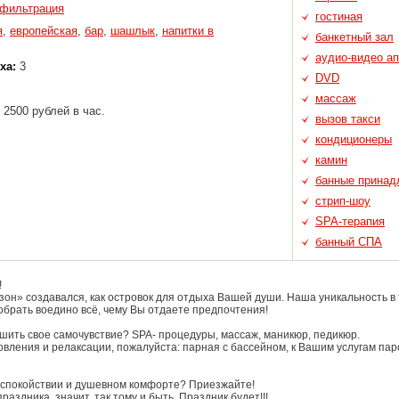
фильтрация
гостиная
я
,
европейская
,
бар
,
шашлык
,
напитки в
банкетный зал
аудио-видео а
ха:
3
DVD
массаж
 2500 рублей в час.
вызов такси
кондиционеры
камин
банные принад
стрип-шоу
SPA-терапия
банный СПА
!
зон» создавался, как островок для отдыха Вашей души. Наша уникальность в 
обрать воедино всё, чему Вы отдаете предпочтения!
шить свое самочувствие? SPA- процедуры, массаж, маникюр, педикюр.
овления и релаксации, пожалуйста: парная с бассейном, к Вашим услугам па
 спокойствии и душевном комфорте? Приезжайте!
раздника, значит, так тому и быть. Праздник будет!!!