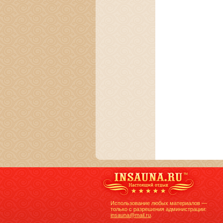
Использование любых материалов —
только с разрешения администрации:
insauna@mail.ru
.