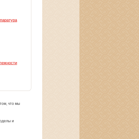
ппаратура
лежности
том, что мы
роделы и