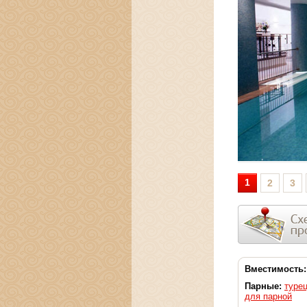
1
2
3
Вместимость:
Парные:
туре
для парной