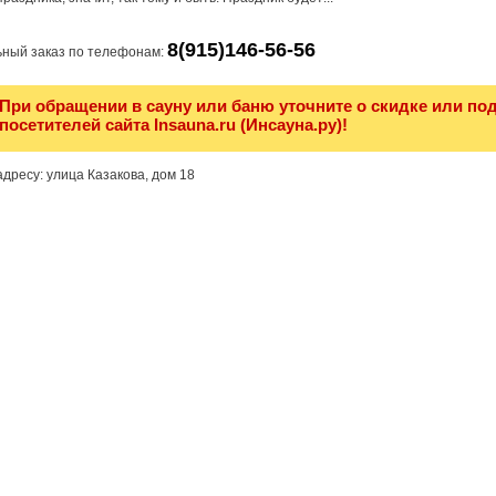
8(915)146-56-56
ный заказ по телефонам:
При обращении в сауну или баню уточните о скидке или по
посетителей сайта Insauna.ru (Инсауна.ру)!
дресу: улица Казакова, дом 18