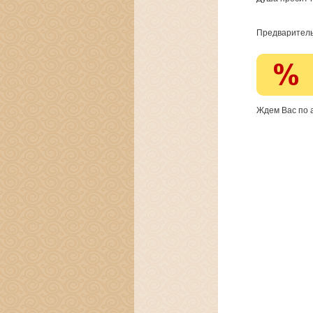
Предваритель
Ждем Вас по а