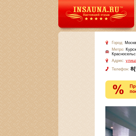
Город:
Москв
Метро:
Курск
Красносельск
Адрес:
улица
8(
Телефон:
Пр
по