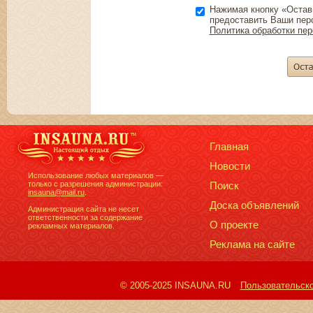
Нажимая кнопку «Остав
предоставить Ваши пер
Политика обработки пе
Главная
Новости
Использование любых материалов —
только с разрешения администрации:
Поиск
insauna@mail.ru
.
Доска объявлений
Администрация сайта не несет
ответственности за содержание
О проекте
рекламных материалов.
Реклама на сайте
© 2005-2025 INSAUNA.RU
Пользовательск