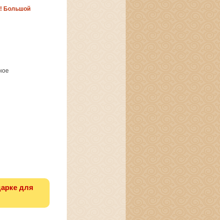
у! Большой
ное
дарке для