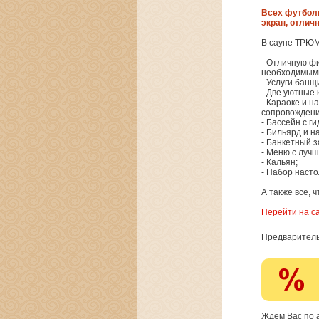
Всех футбол
экран, отлич
В сауне ТРЮМ
- Отличную фи
необходимыми
- Услуги банщ
- Две уютные
- Караоке и 
сопровождени
- Бассейн с г
- Бильярд и н
- Банкетный з
- Меню с луч
- Кальян;
- Набор насто
А также все,
Перейти на с
Предваритель
Ждем Вас по а