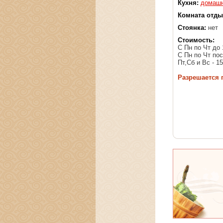
Кухня:
домаш
Комната отды
Стоянка:
нет
Стоимость:
С Пн по Чт до 
С Пн по Чт пос
Пт,Сб и Вс - 1
Разрешается 