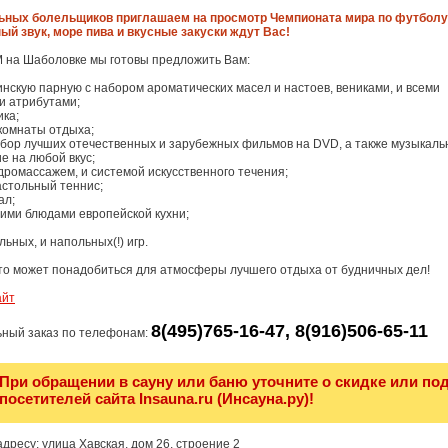
ьных болельщиков приглашаем на просмотр Чемпионата мира по футбол
ный звук, море пива и вкусные закуски ждут Вас!
 на Шаболовке мы готовы предложить Вам:
нскую парную с набором ароматических масел и настоев, вениками, и всеми
 атрибутами;
ика;
 комнаты отдыха;
набор лучших отечественных и зарубежных фильмов на DVD, а также музыкаль
е на любой вкус;
идромассажем, и системой искусственного течения;
астольный теннис;
ал;
шими блюдами европейской кухни;
льных, и напольных(!) игр.
 что может понадобиться для атмосферы лучшего отдыха от будничных дел!
айт
8(495)765-16-47, 8(916)506-65-11
ный заказ по телефонам:
При обращении в сауну или баню уточните о скидке или по
посетителей сайта Insauna.ru (Инсауна.ру)!
дресу: улица Хавская, дом 26, строение 2