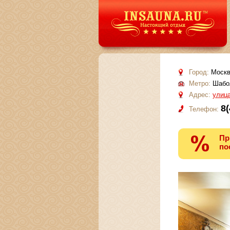
Город:
Москв
Метро:
Шабол
Адрес:
улица
8(
Телефон:
Пр
по