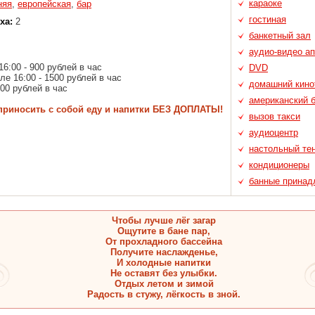
караоке
няя
,
европейская
,
бар
гостиная
ха:
2
банкетный зал
аудио-видео а
16:00 - 900 рублей в час
DVD
ле 16:00 - 1500 рублей в час
домашний кино
500 рублей в час
американский 
приносить с собой еду и напитки БЕЗ ДОПЛАТЫ!
вызов такси
аудиоцентр
настольный те
кондиционеры
банные принад
Чтобы лучше лёг загар
Ощутите в бане пар,
От прохладного бассейна
Получите наслажденье,
И холодные напитки
Не оставят без улыбки.
Отдых летом и зимой
Радость в стужу, лёгкость в зной.