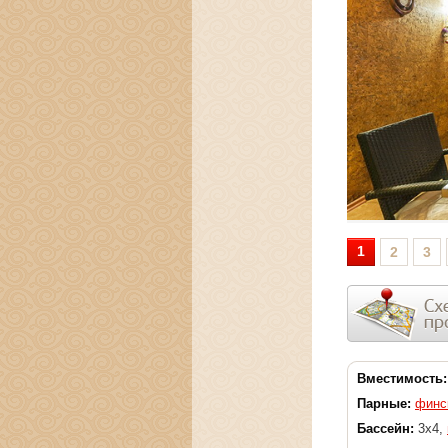
1
2
3
Вместимость:
Парные:
финс
Бассейн:
3x4,