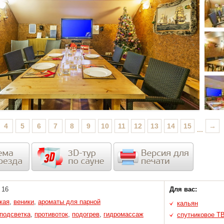
4
5
6
7
8
9
10
11
12
13
14
15
→
...
16
Для вас:
кая
,
веники
,
ароматы для парной
кальян
подсветка
,
противоток
,
подогрев
,
гидромассаж
спутниковое Т