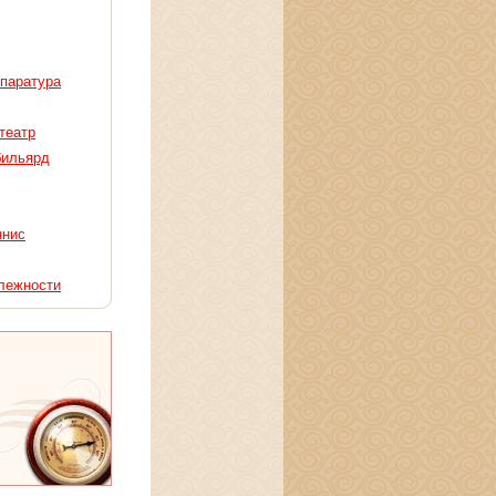
ппаратура
театр
бильярд
ннис
лежности