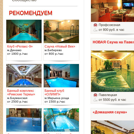
Профсоюзная
от 800 руб. в час
НОВАЯ Сауна на Паве
Клуб «Релакс-9»
Сауна «Новый Век»
м.Динамо
м.Бибирево
от 1900 р./час
от 800 р./час
Банный комплекс
Банный клуб
«Римские Термы»
«ОЛИМП»
Павелецкая
м.Бауманская
м.Марьина роща
от 5500 руб. в час
от 2500 р./час
от 1500 р./час
«Домашняя сауна»