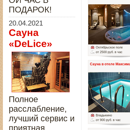
ОЙ ЧАС В
ПОДАРОК!
20.04.2021
Сауна
«DeLice»
Октябрьское поле
от 2500 руб. в час
Сауна в отеле Максим
Полное
расслабление,
Владыкино
лучший сервис и
от 900 руб. в час
приятная