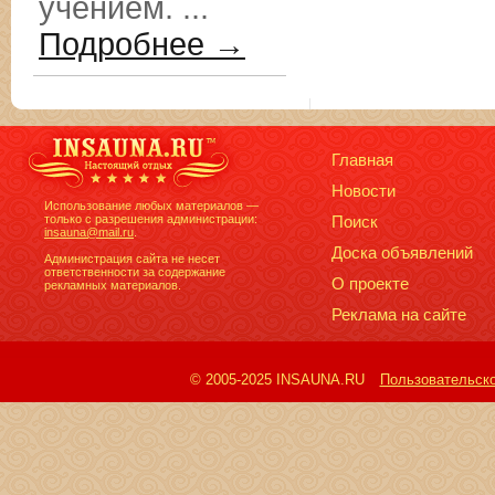
учением. ...
Подробнее →
Главная
Новости
Использование любых материалов —
только с разрешения администрации:
Поиск
insauna@mail.ru
.
Доска объявлений
Администрация сайта не несет
ответственности за содержание
О проекте
рекламных материалов.
Реклама на сайте
© 2005-2025 INSAUNA.RU
Пользовательск