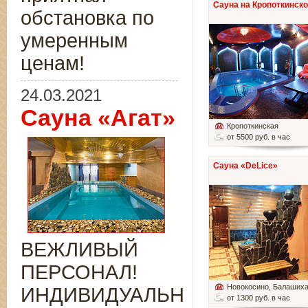
Сауна на Кропоткинск
обстановка по
умеренным
ценам!
24.03.2021
Сауна «Агат»
Кропоткинская
от 5500 руб. в час
Сауна «DeLice»
ВЕЖЛИВЫЙ
ПЕРСОНАЛ!
Новокосино
, Балаших
ИНДИВИДУАЛЬНЫЙ
от 1300 руб. в час