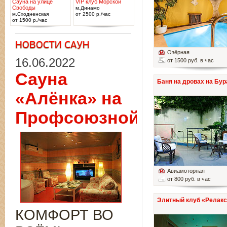
Сауна на улице
VIP клуб Морской
Свободы
м.Динамо
м.Сходненская
от 2500 р./час
от 1500 р./час
Озёрная
16.06.2022
от 1500 руб. в час
Сауна
Баня на дровах на Бур
«Алёнка» на
Профсоюзной
Авиамоторная
от 800 руб. в час
Элитный клуб «Релакс
КОМФОРТ ВО