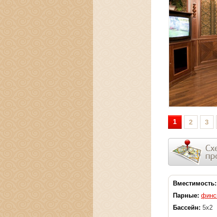
1
2
3
Вместимость:
Парные:
финс
Бассейн:
5х2