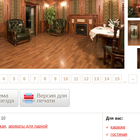
4
5
6
7
8
9
10
11
12
13
14
15
→
...
10
Для вас:
кая
,
ароматы для парной
караоке
гостиная