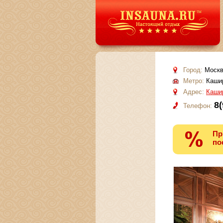
Город:
Москв
Метро:
Кашир
Адрес:
Кашир
8(
Телефон:
Пр
по