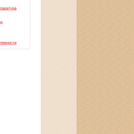
ппаратура
рд
лежности