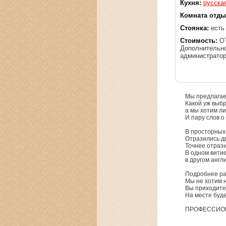
Кухня:
русска
Комната отды
Стоянка:
есть
Стоимость:
ОТ
Дополнительно
администратор
Мы предлагае
Какой уж выбр
а мы хотим л
И пару слов о
В просторных
Отразились д
Точнее отраз
В одном вити
в другом анг
Подробнее ра
Мы не хотим 
Вы приходите 
На месте буд
ПРОФЕССИОН