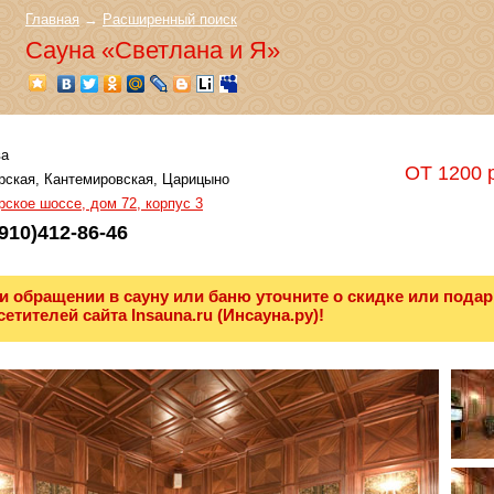
Главная
→
Расширенный поиск
Сауна «Светлана и Я»
а
ОТ 1200 
ская, Кантемировская, Царицыно
ское шоссе, дом 72, корпус 3
910)412-86-46
и обращении в сауну или баню уточните о скидке или подар
сетителей сайта Insauna.ru (Инсауна.ру)!