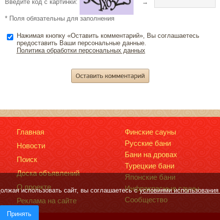
Введите код с картинки:
→
* Поля обязательны для заполнения
Нажимая кнопку «Оставить комментарий», Вы соглашаетесь
предоставить Ваши персональные данные.
Политика обработки персональных данных
Главная
Финские сауны
Русские бани
Новости
Бани на дровах
Поиск
Турецкие бани
Доска объявлений
Японские бани
О проекте
Инфракрасные сауны
должая использовать сайт, вы соглашаетесь с
условиями использования 
Сообщество
Реклама на сайте
Принять