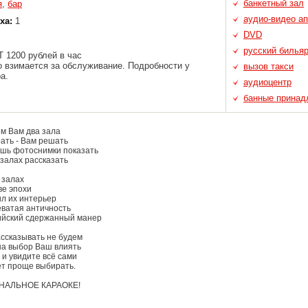
банкетный зал
я
,
бар
аудио-видео а
ха:
1
DVD
русский билья
 1200 рублей в час
 взимается за обслуживание. Подробности у
вызов такси
а.
аудиоцентр
банные принад
м Вам два зала
ать - Вам решать
ишь фотоснимки показать
 залах рассказать
 залах
ве эпохи
ил их интерьер
еватая античность
лийский сдержанный манер
ссказывать не будем
на выбор Ваш влиять
и увидите всё сами
ет проще выбирать.
АЛЬНОЕ КАРАОКЕ!