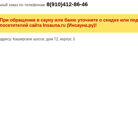
8(910)412-86-46
ный заказ по телефонам:
При обращении в сауну или баню уточните о скидке или по
посетителей сайта Insauna.ru (Инсауна.ру)!
дресу: Каширское шоссе, дом 72, корпус 3