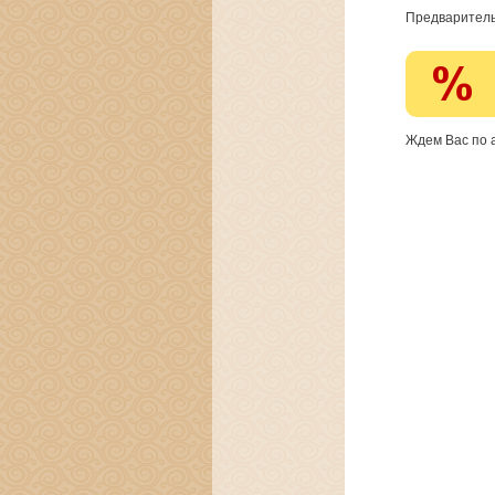
Предваритель
Ждем Вас по а