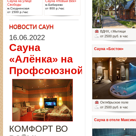
Сауна на улице
Сауна «Новый Век»
Свободы
м.Бибирево
м.Сходненская
от 800 р./час
от 1500 р./час
ВДНХ
, г.Мытищи
16.06.2022
от 2500 руб. в час
Сауна
Сауна «Бостон»
«Алёнка» на
Профсоюзной
Октябрьское поле
от 2500 руб. в час
Сауна в отеле Максим
КОМФОРТ ВО