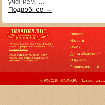
учением. ...
Подробнее →
Главная
Новости
Использование любых материалов —
только с разрешения администрации:
Поиск
insauna@mail.ru
.
Доска объявлений
Администрация сайта не несет
ответственности за содержание
О проекте
рекламных материалов.
Реклама на сайте
© 2005-2025 INSAUNA.RU
Пользовательск