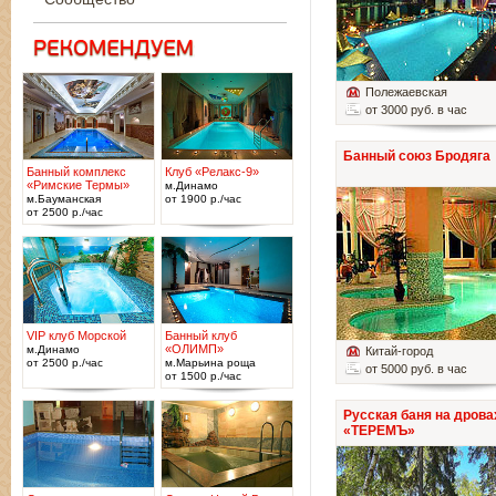
Полежаевская
от 3000 руб. в час
Банный союз Бродяга
Банный комплекс
Клуб «Релакс-9»
«Римские Термы»
м.Динамо
м.Бауманская
от 1900 р./час
от 2500 р./час
VIP клуб Морской
Банный клуб
«ОЛИМП»
м.Динамо
Китай-город
от 2500 р./час
м.Марьина роща
от 5000 руб. в час
от 1500 р./час
Русская баня на дрова
«ТЕРЕМЪ»