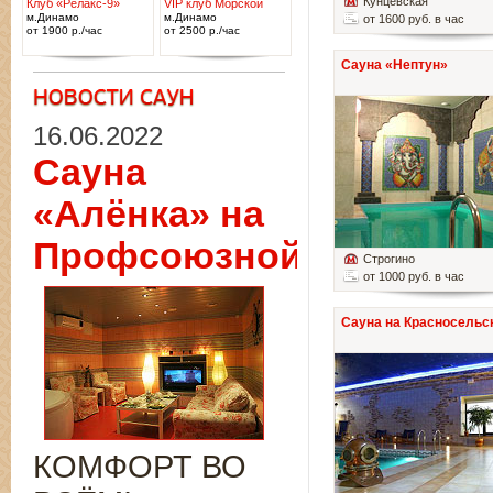
Кунцевская
Клуб «Релакс-9»
VIP клуб Морской
м.Динамо
м.Динамо
от 1600 руб. в час
от 1900 р./час
от 2500 р./час
Сауна «Нептун»
16.06.2022
Сауна
«Алёнка» на
Профсоюзной
Строгино
от 1000 руб. в час
Сауна на Красносельс
КОМФОРТ ВО