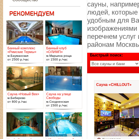
сауны, например
людей, которые
удобным для Вас
изображениями 
перечнем услуг 
районам Москвы
Банный комплекс
Банный клуб
«Римские Термы»
«ОЛИМП»
Быстрый поиск:
м.Бауманская
м.Марьина роща
от 2500 р./час
от 1500 р./час
Сауна «CHILLOUT»
Сауна «Новый Век»
Сауна на улице
Свободы
м.Бибирево
от 800 р./час
м.Сходненская
от 1500 р./час