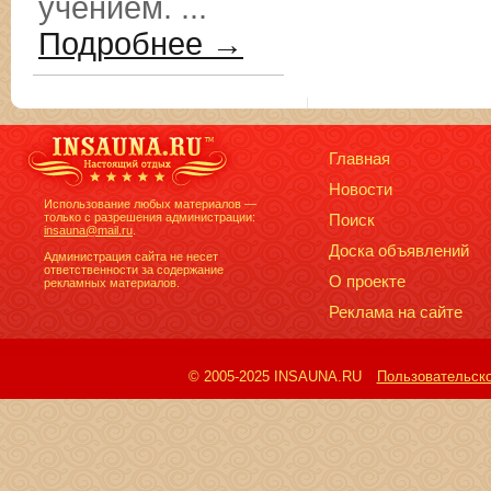
учением. ...
Подробнее →
Главная
Новости
Использование любых материалов —
только с разрешения администрации:
Поиск
insauna@mail.ru
.
Доска объявлений
Администрация сайта не несет
ответственности за содержание
О проекте
рекламных материалов.
Реклама на сайте
© 2005-2025 INSAUNA.RU
Пользовательск