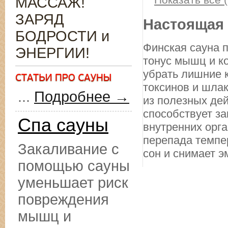
МАССАЖ!
ЗАРЯД
Настоящая 
БОДРОСТИ и
Финская сауна п
ЭНЕРГИИ!
тонус мышц и к
убрать лишние к
токсинов и шлак
...
Подробнее →
из полезных де
способствует з
Спа сауны
внутренних орг
перепада темпе
Закаливание с
сон и снимает 
помощью сауны
уменьшает риск
повреждения
мышц и