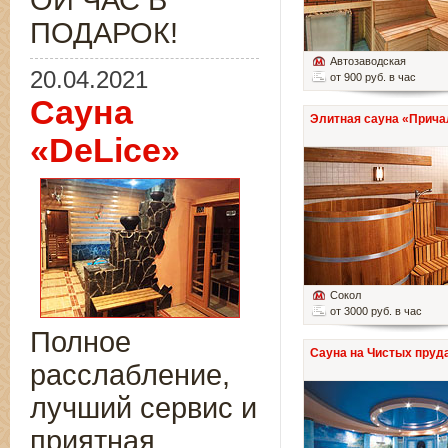
ОЙ ЧАС В
ПОДАРОК!
Автозаводская
20.04.2021
от 900 руб. в час
Сауна
Элитная сауна «Прича
«DeLice»
Сокол
от 3000 руб. в час
Полное
Сауна на Чистых пруд
расслабление,
лучший сервис и
приятная