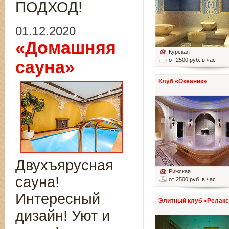
ПОДХОД!
01.12.2020
«Домашняя
Курская
от 2500 руб. в час
сауна»
Клуб «Океаник»
Двухъярусная
Рижская
сауна!
от 2500 руб. в час
Интересный
Элитный клуб «Релакс
дизайн! Уют и