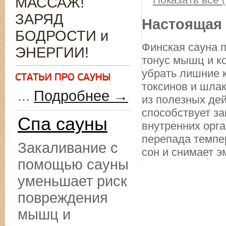
МАССАЖ!
ЗАРЯД
Настоящая 
БОДРОСТИ и
Финская сауна п
ЭНЕРГИИ!
тонус мышц и к
убрать лишние к
токсинов и шлак
...
Подробнее →
из полезных де
способствует з
Спа сауны
внутренних орг
перепада темпе
Закаливание с
сон и снимает 
помощью сауны
уменьшает риск
повреждения
мышц и