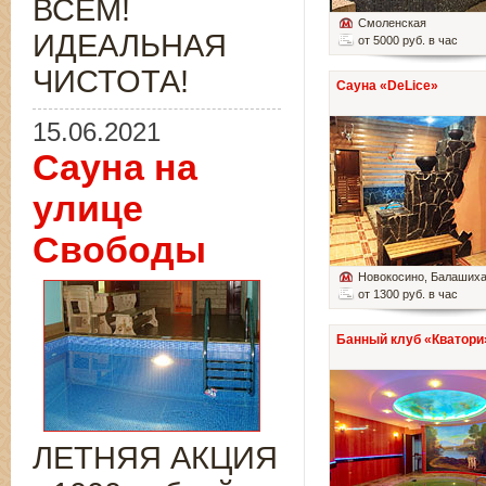
ВСЁМ!
Смоленская
ИДЕАЛЬНАЯ
от 5000 руб. в час
ЧИСТОТА!
Сауна «DeLice»
15.06.2021
Сауна на
улице
Свободы
Новокосино
, Балаших
от 1300 руб. в час
Банный клуб «Кватори
ЛЕТНЯЯ АКЦИЯ