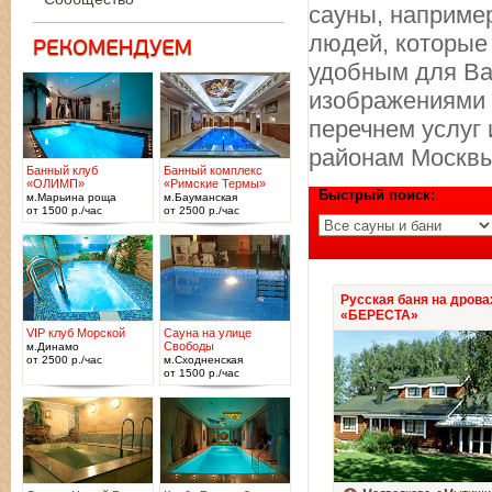
сауны, например
людей, которые
удобным для Вас
изображениями 
перечнем услуг 
районам Москвы
Банный клуб
Банный комплекс
«ОЛИМП»
«Римские Термы»
Быстрый поиск:
м.Марьина роща
м.Бауманская
от 1500 р./час
от 2500 р./час
Русская баня на дрова
«БЕРЕСТА»
VIP клуб Морской
Сауна на улице
Свободы
м.Динамо
от 2500 р./час
м.Сходненская
от 1500 р./час