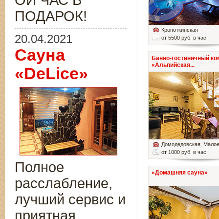
ОЙ ЧАС В
ПОДАРОК!
Кропоткинская
20.04.2021
от 5500 руб. в час
Сауна
Банно-гостиничный ко
«Альпийская...
«DeLice»
Домодедовская
, Мало
от 1000 руб. в час
Полное
«Домашняя сауна»
расслабление,
лучший сервис и
приятная