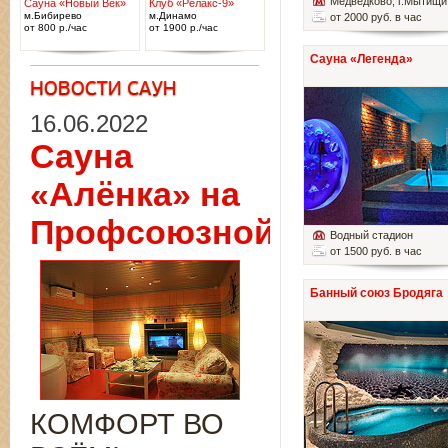
Медведково
, г.Мытищи
Сауна «Новый Век»
Клуб «Релакс-9»
м.Бибирево
м.Динамо
от 2000 руб. в час
от 800 р./час
от 1900 р./час
Сауна «Легенда»
16.06.2022
Сауна
«Алёнка» на
Профсоюзной
Водный стадион
от 1500 руб. в час
Банный союз Бродяга
КОМФОРТ ВО