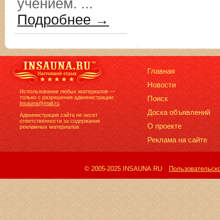
учением. ...
Подробнее →
Главная
Новости
Использование любых материалов —
только с разрешения администрации:
Поиск
insauna@mail.ru
.
Доска объявлений
Администрация сайта не несет
ответственности за содержание
О проекте
рекламных материалов.
Реклама на сайте
© 2005-2025 INSAUNA.RU
Пользовательск