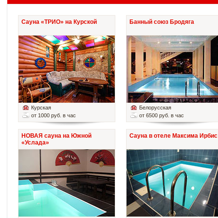
Сауна «ТРИО» на Курской
Банный союз Бродяга
Курская
Белорусская
от 1000 руб. в час
от 6500 руб. в час
НОВАЯ сауна на Южной
Сауна в отеле Максима Ирбис
«Услада»