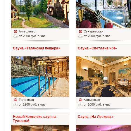
Алтуфьево
Сухаревская
от 2000 руб. в час
от 2500 руб. в час
Сауна «Таганская пещера»
Сауна «Светлана и Я»
Таганская
Каширская
от 1200 руб. в час
от 1000 руб. в час
Новый Комплекс саун на
Сауна «На Лескова»
Тульской