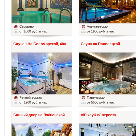
Строгино
Алексеевская
от 1000 руб. в час
от 1900 руб. в час
Сауна «На Беломорской, 40»
Сауна на Павелецкой
Речной вокзал
Павелецкая
от 1200 руб. в час
от 5500 руб. в час
Банный двор на Лобненской
VIP клуб «Эверест»