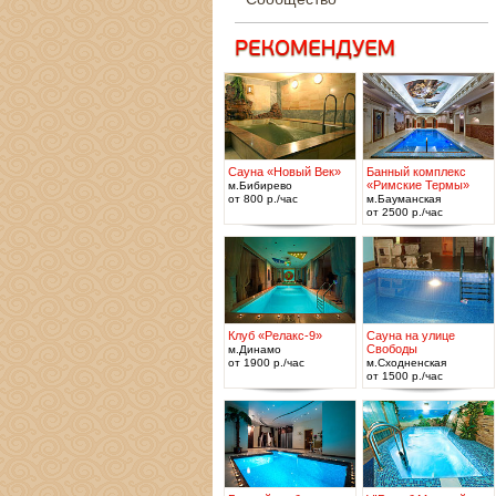
Сауна «Новый Век»
Банный комплекс
«Римские Термы»
м.Бибирево
от 800 р./час
м.Бауманская
от 2500 р./час
Клуб «Релакс-9»
Сауна на улице
Свободы
м.Динамо
от 1900 р./час
м.Сходненская
от 1500 р./час