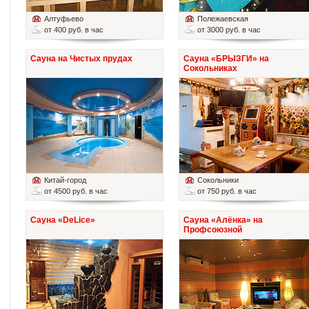
Алтуфьево
Полежаевская
от 400 руб. в час
от 3000 руб. в час
Сауна на Чистых прудах
Сауна «БРЫЗГИ» на
Сокольниках
Китай-город
Сокольники
от 4500 руб. в час
от 750 руб. в час
Сауна «DeLice»
Сауна «Алёнка» на
Профсоюзной