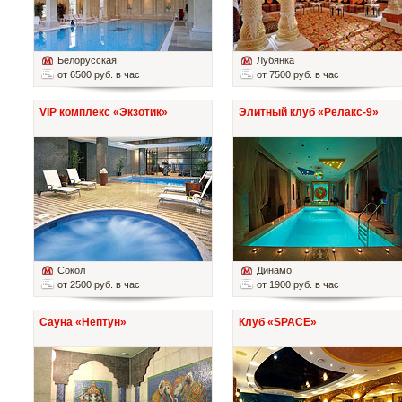
Белорусская
Лубянка
от 6500 руб. в час
от 7500 руб. в час
VIP комплекс «Экзотик»
Элитный клуб «Релакс-9»
Сокол
Динамо
от 2500 руб. в час
от 1900 руб. в час
Сауна «Нептун»
Клуб «SPACE»