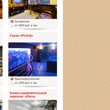
Кунцевская
от 1600 руб. в час
Сауна «PickUp»
Краснопресненская
от 1300 руб. в час
Банно-оздоровительный
комплекс «Юнга»