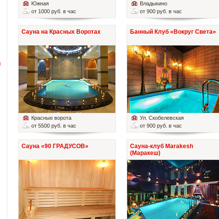
Южная
Владыкино
от 1000 руб. в час
от 900 руб. в час
Сауна на Красных Воротах
Банный Клуб «Вокруг Света»
й
Красные ворота
Ул. Скобелевская
от 5500 руб. в час
от 900 руб. в час
Сауна «90 ГРАДУСОВ»
Сауна-клуб Marakesh
(Маракеш)