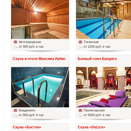
Автозаводская
Таганская
от 900 руб. в час
от 1200 руб. в час
Сауна в отеле Максима Ирбис
Банный союз Бродяга
Владыкино
Пролетарская
от 900 руб. в час
от 5000 руб. в час
Сауна «Бостон»
Сауна «DeLice»