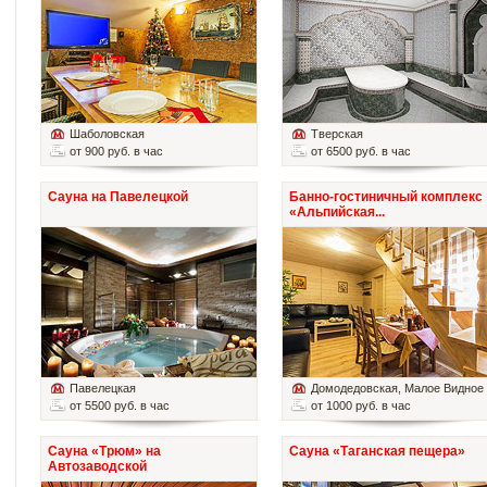
Шаболовская
Тверская
от 900 руб. в час
от 6500 руб. в час
Сауна на Павелецкой
Банно-гостиничный комплекс
«Альпийская...
Павелецкая
Домодедовская
, Малое Видное
от 5500 руб. в час
от 1000 руб. в час
Сауна «Трюм» на
Сауна «Таганская пещера»
Автозаводской