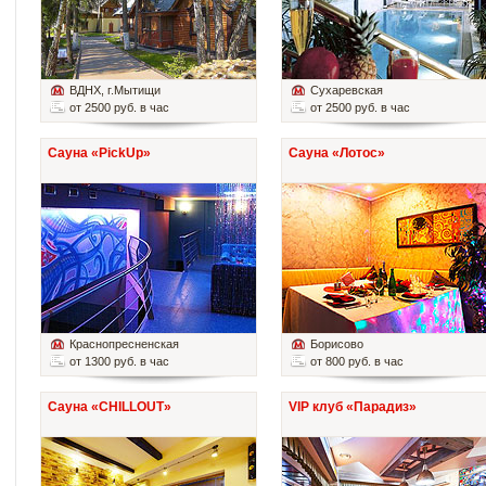
ВДНХ
, г.Мытищи
Сухаревская
от 2500 руб. в час
от 2500 руб. в час
Сауна «PickUp»
Сауна «Лотос»
Краснопресненская
Борисово
от 1300 руб. в час
от 800 руб. в час
Сауна «CHILLOUT»
VIP клуб «Парадиз»