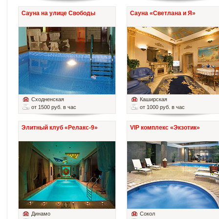
Сауна на улице Свободы
Сауна «Светлана и Я»
Сходненская
Каширская
от 1500 руб. в час
от 1000 руб. в час
Элитный клуб «Релакс-9»
VIP комплекс «Экзотик»
Динамо
Сокол