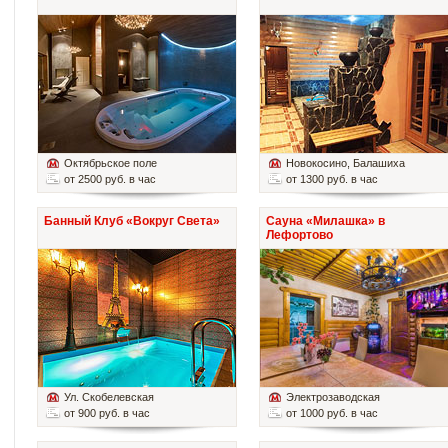
Октябрьское поле
Новокосино
, Балашиха
от 2500 руб. в час
от 1300 руб. в час
Банный Клуб «Вокруг Света»
Сауна «Милашка» в
Лефортово
Ул. Скобелевская
Электрозаводская
от 900 руб. в час
от 1000 руб. в час