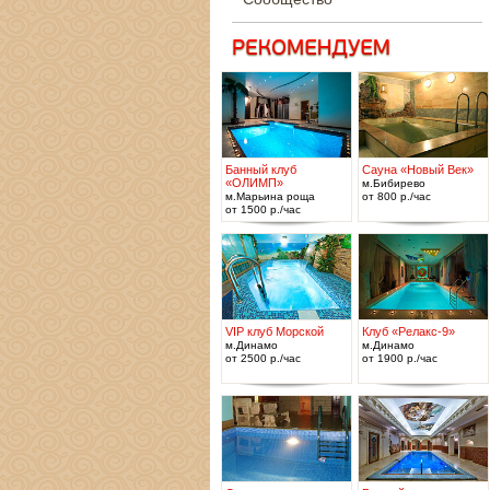
Банный клуб
Сауна «Новый Век»
«ОЛИМП»
м.Бибирево
м.Марьина роща
от 800 р./час
от 1500 р./час
VIP клуб Морской
Клуб «Релакс-9»
м.Динамо
м.Динамо
от 2500 р./час
от 1900 р./час