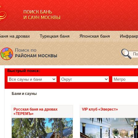
Баня на дровах
Турецкая баня
Японская баня
Инфракр
Быстрый поиск:
Бани и сауны
Русская баня на дровах
VIP клуб «Эверест»
«ТЕРЕМЪ»