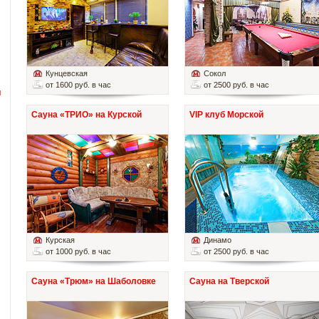
Кунцевская
Сокол
от 1600 руб. в час
от 2500 руб. в час
й
Сауна «ТРИО» на Курской
VIP клуб Морской
Курская
Динамо
от 1000 руб. в час
от 2500 руб. в час
Сауна «Трюм» на Шаболовке
Сауна на Тверской