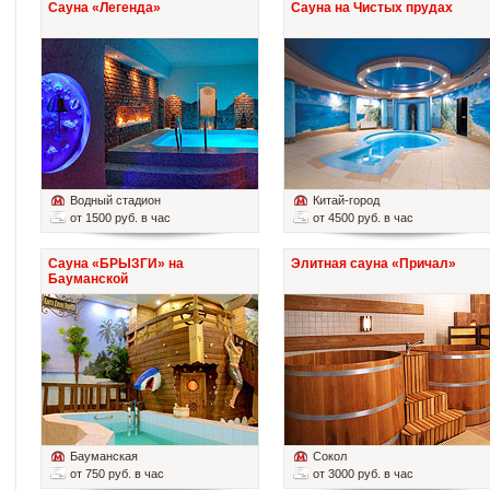
Сауна «Легенда»
Сауна на Чистых прудах
Водный стадион
Китай-город
от 1500 руб. в час
от 4500 руб. в час
Сауна «БРЫЗГИ» на
Элитная сауна «Причал»
Бауманской
Бауманская
Сокол
от 750 руб. в час
от 3000 руб. в час