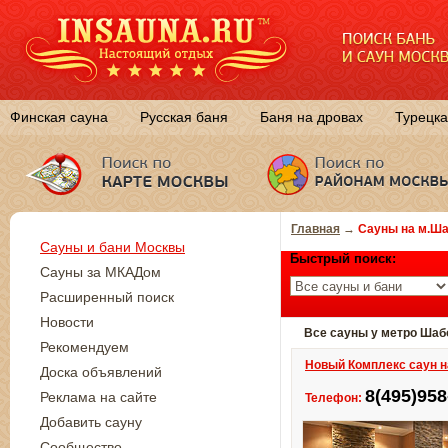
Финская сауна
Русская баня
Баня на дровах
Турецка
Главная
→
Сауны на м.Ша
Сауны и бани Москвы
Быстрый поиск:
Сауны за МКАДом
Расширенный поиск
Новости
Все сауны у метро Шаб
Рекомендуем
Новый Комплекс саун н
Доска объявлений
8(495)958
Реклама на сайте
Телефон:
Добавить сауну
Сообщество