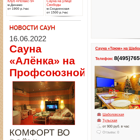
Клуб «Релакс-9»
Сауна на улице
Свободы
м.Динамо
от 1900 р./час
м.Сходненская
от 1500 р./час
16.06.2022
Сауна
Сауна «Трюм» на Шабо
«Алёнка» на
8(495)765
Телефон:
Профсоюзной
Шаболовская
Тульская
от 900 руб. в час
КОМФОРТ ВО
Отзывы: 0