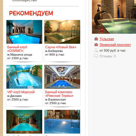
Тульская
Ленинский проспект
Банный клуб
Сауна «Новый Век»
от 500 руб. в час
«ОЛИМП»
м.Бибирево
м.Марьина роща
от 800 р./час
Отзывы: 0
от 1500 р./час
VIP клуб Морской
Банный комплекс
«Римские Термы»
м.Динамо
от 2500 р./час
м.Бауманская
от 2500 р./час