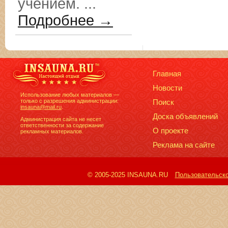
учением. ...
Подробнее →
Главная
Новости
Использование любых материалов —
только с разрешения администрации:
Поиск
insauna@mail.ru
.
Доска объявлений
Администрация сайта не несет
ответственности за содержание
О проекте
рекламных материалов.
Реклама на сайте
© 2005-2025 INSAUNA.RU
Пользовательск