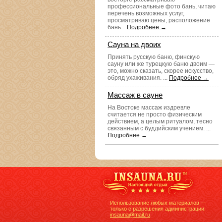
профессиональные фото бань, читаю
перечень возможных услуг,
просматриваю цены, расположение
бань...
Подробнее →
Сауна на двоих
Принять русскую баню, финскую
сауну или же турецкую баню двоим —
это, можно сказать, скорее искусство,
обряд ухаживания. ...
Подробнее →
Массаж в сауне
На Востоке массаж издревле
считается не просто физическим
действием, а целым ритуалом, тесно
связанным с буддийским учением. ...
Подробнее →
Использование любых материалов —
только с разрешения администрации:
insauna@mail.ru
.