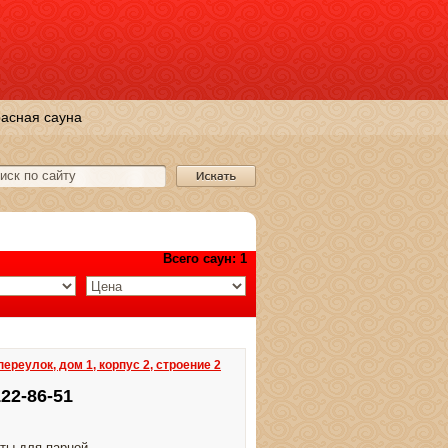
асная сауна
Всего саун: 1
ереулок, дом 1, корпус 2, строение 2
122-86-51
ты для парной