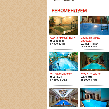
Сауна «Новый Век»
Сауна на улице
Свободы
м.Бибирево
от 800 р./час
м.Сходненская
от 1500 р./час
VIP клуб Морской
Клуб «Релакс-9»
м.Динамо
м.Динамо
от 2500 р./час
от 1900 р./час