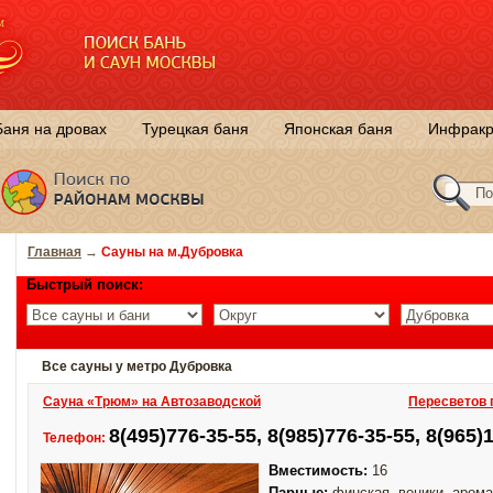
Баня на дровах
Турецкая баня
Японская баня
Инфракр
Главная
→
Сауны на м.Дубровка
Быстрый поиск:
Все сауны у метро Дубровка
Сауна «Трюм» на Автозаводской
Пересветов п
8(495)776-35-55, 8(985)776-35-55, 8(965)
Телефон:
Вместимость:
16
Парные:
финская, веники, арома