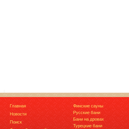
Главная
Финские сауны
Русские бани
Новости
Бани на дровах
Поиск
Турецкие бани