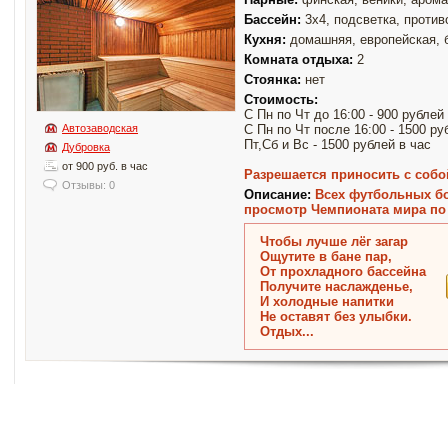
Бассейн:
3x4, подсветка, против
Кухня:
домашняя, европейская, 
Комната отдыха:
2
Стоянка:
нет
Стоимость:
С Пн по Чт до 16:00 - 900 рублей
Автозаводская
С Пн по Чт после 16:00 - 1500 ру
Пт,Сб и Вс - 1500 рублей в час
Дубровка
от 900 руб. в час
Разрешается приносить с собо
Отзывы: 0
Описание:
Всех футбольных б
просмотр Чемпионата мира по
Чтобы лучше лёг загар
Ощутите в бане пар,
От прохладного бассейна
Получите наслажденье,
И холодные напитки
Не оставят без улыбки.
Отдых...