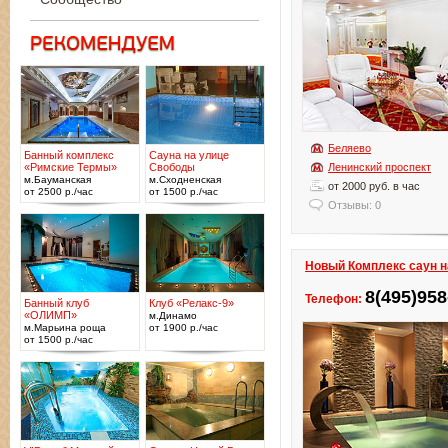
Беляево
Банный комплекс
Сауна на улице
«Римские Термы»
Свободы
Ленинский проспект
м.Бауманская
м.Сходненская
от 2000 руб. в час
от 2500 р./час
от 1500 р./час
Отзывы: 0
Новый Комплекс саун н
8(495)958
Телефон:
Банный клуб
Клуб «Релакс-9»
«ОЛИМП»
м.Динамо
м.Марьина роща
от 1900 р./час
от 1500 р./час