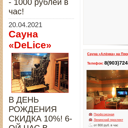
- 1000 рублей в
час!
20.04.2021
Сауна
«DeLice»
Сауна «Алёнка» на Пр
8(903)724
Телефон:
В ДЕНЬ
РОЖДЕНИЯ
Профсоюзная
СКИДКА 10%! 6-
Ленинский проспект
от 800 руб. в час