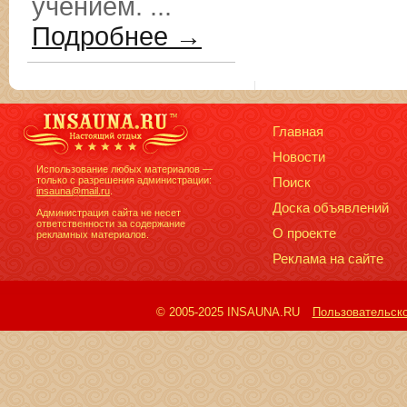
учением. ...
Подробнее →
Главная
Новости
Использование любых материалов —
только с разрешения администрации:
Поиск
insauna@mail.ru
.
Доска объявлений
Администрация сайта не несет
ответственности за содержание
О проекте
рекламных материалов.
Реклама на сайте
© 2005-2025 INSAUNA.RU
Пользовательск