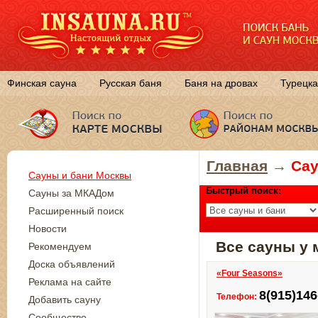
Финская сауна
Русская баня
Баня на дровах
Турецка
Главная
→
Сау
Сауны и бани Москвы
Быстрый поиск:
Сауны за МКАДом
Расширенный поиск
Новости
Все сауны у 
Рекомендуем
Доска объявлений
«Four Seasons»
Реклама на сайте
8(915)146
Телефон:
Добавить сауну
Сообщество