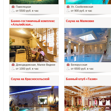
Павелецкая
Ул. Скобелевская
от 5500 руб. в час
от 900 руб. в час
Банно-гостиничный комплекс
Сауна на Маяковке
«Альпийская...
Домодедовская
, Малое Видное
Белорусская
от 1000 руб. в час
от 6500 руб. в час
Сауна на Красносельской
Банный клуб «Тазик»