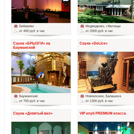
Бибирево
Медведково
, г.Мытищи
от 400 руб. в час
от 2000 руб. в час
Сауна «БРЫЗГИ» на
Сауна «DeLice»
Бауманской
Бауманская
Новокосино
, Балашиха
от 750 руб. в час
от 1300 руб. в час
Сауна «Девятый вал»
VIP клуб PREMIUM класса