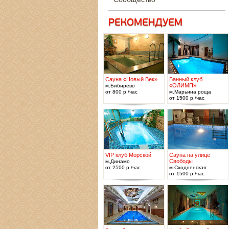
Сауна «Новый Век»
Банный клуб
«ОЛИМП»
м.Бибирево
от 800 р./час
м.Марьина роща
от 1500 р./час
VIP клуб Морской
Сауна на улице
Свободы
м.Динамо
от 2500 р./час
м.Сходненская
от 1500 р./час