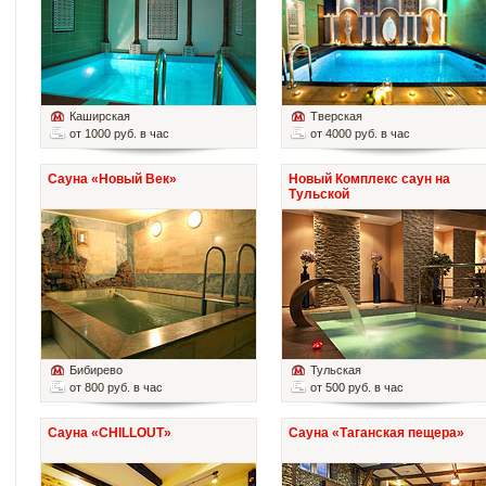
Каширская
Тверская
от 1000 руб. в час
от 4000 руб. в час
Сауна «Новый Век»
Новый Комплекс саун на
Тульской
Бибирево
Тульская
от 800 руб. в час
от 500 руб. в час
Сауна «CHILLOUT»
Сауна «Таганская пещера»