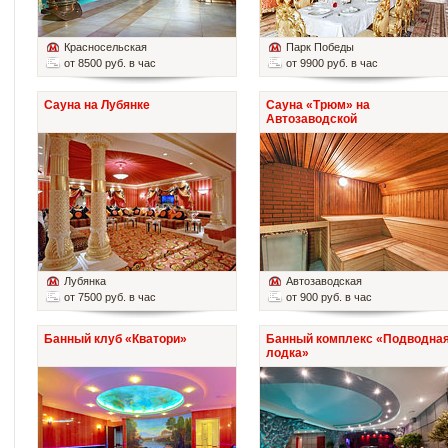
Красносельская
Парк Победы
от 8500 руб. в час
от 9900 руб. в час
Сауна на Лубянке
Сауна «Трюм» на
Автозаводской
Лубянка
Автозаводская
от 7500 руб. в час
от 900 руб. в час
Банный клуб «Кватори»
Банный комплекс «Подводна
лодка»