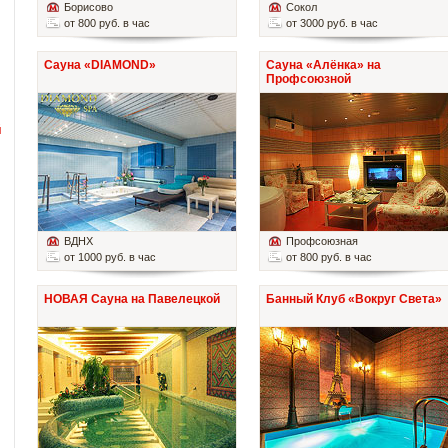
Борисово
Сокол
от 800 руб. в час
от 3000 руб. в час
Сауна «DIAMOND»
Сауна «Алёнка» на
Профсоюзной
й
ВДНХ
Профсоюзная
от 1000 руб. в час
от 800 руб. в час
НОВАЯ Сауна на Павелецкой
Банный Клуб «Вокруг Света»