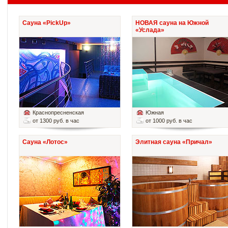
Сауна «PickUp»
НОВАЯ сауна на Южной
«Услада»
Краснопресненская
Южная
от 1300 руб. в час
от 1000 руб. в час
Сауна «Лотос»
Элитная сауна «Причал»