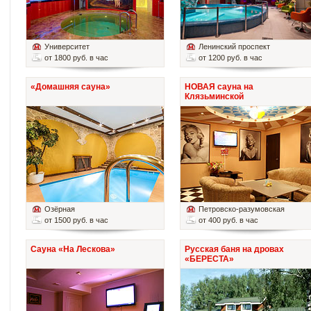
Университет
Ленинский проспект
от 1800 руб. в час
от 1200 руб. в час
«Домашняя сауна»
НОВАЯ сауна на
Клязьминской
Озёрная
Петровско-разумовская
от 1500 руб. в час
от 400 руб. в час
Сауна «На Лескова»
Русская баня на дровах
«БЕРЕСТА»