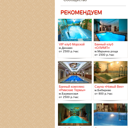
VIP клуб Морской
Банный клуб
«ОЛИМП»
м.Динамо
от 2500 р./час
м.Марьина роща
от 1500 р./час
Банный комплекс
Сауна «Новый Век»
«Римские Термы»
м.Бибирево
м.Бауманская
от 800 р./час
от 2500 р./час