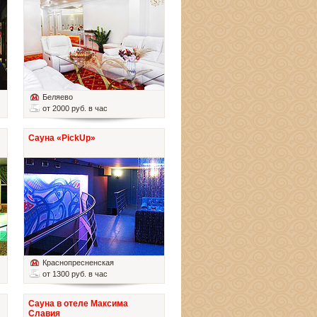
Беляево
от 2000 руб. в час
Сауна «PickUp»
Краснопресненская
от 1300 руб. в час
Сауна в отеле Максима
Славия