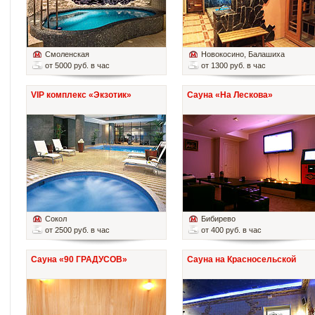
Смоленская
Новокосино
, Балашиха
от 5000 руб. в час
от 1300 руб. в час
VIP комплекс «Экзотик»
Сауна «На Лескова»
Сокол
Бибирево
от 2500 руб. в час
от 400 руб. в час
Сауна «90 ГРАДУСОВ»
Сауна на Красносельской