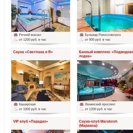
Речной вокзал
Бульвар Рокоссовского
от 1200 руб. в час
от 900 руб. в час
Сауна «Светлана и Я»
Банный комплекс «Подводна
лодка»
Каширская
Ленинский проспект
от 1000 руб. в час
от 1200 руб. в час
VIP клуб «Парадиз»
Сауна-клуб Marakesh
(Маракеш)