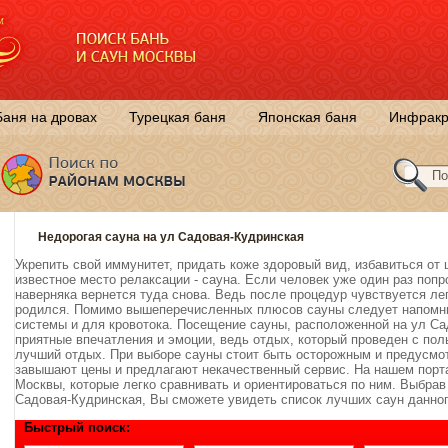
Баня на дровах
Турецкая баня
Японская баня
Инфракр
Недорогая сауна на ул Садовая-Кудринская
Укрепить свой иммунитет, придать коже здоровый вид, избавиться от
известное место релаксации - сауна. Если человек уже один раз попро
наверняка вернется туда снова. Ведь после процедур чувствуется лег
родился. Помимо вышеперечисленных плюсов сауны следует напомни
системы и для кровотока. Посещение сауны, расположенной на ул Са
приятные впечатления и эмоции, ведь отдых, который проведен с пол
лучший отдых. При выборе сауны стоит быть осторожным и предусмо
завышают цены и предлагают некачественный сервис. На нашем порт
Москвы, которые легко сравнивать и ориентироваться по ним. Выбрав 
Садовая-Кудринская, Вы сможете увидеть список лучших саун данног
Быстрый поиск: