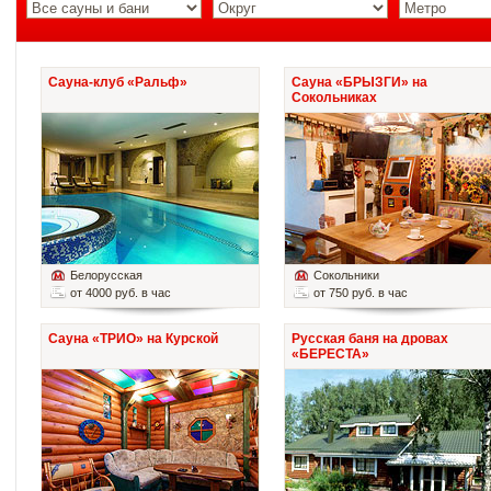
Сауна-клуб «Ральф»
Сауна «БРЫЗГИ» на
Сокольниках
Белорусская
Сокольники
от 4000 руб. в час
от 750 руб. в час
Сауна «ТРИО» на Курской
Русская баня на дровах
«БЕРЕСТА»