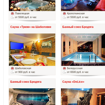
Павелецкая
Кропоткинская
от 5500 руб. в час
от 5500 руб. в час
Сауна «Трюм» на Шаболовке
Банный союз Бродяга
Шаболовская
Белорусская
от 900 руб. в час
от 6500 руб. в час
Банный союз Бродяга
Сауна «DeLice»