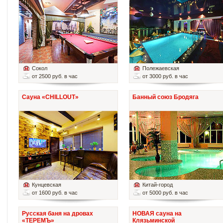
Сокол
Полежаевская
от 2500 руб. в час
от 3000 руб. в час
Сауна «CHILLOUT»
Банный союз Бродяга
Кунцевская
Китай-город
от 1600 руб. в час
от 5000 руб. в час
Русская баня на дровах
НОВАЯ сауна на
«ТЕРЕМЪ»
Клязьминской