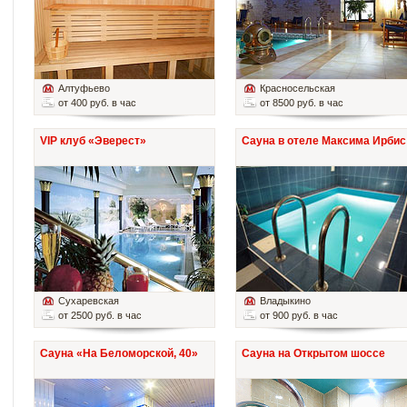
Алтуфьево
Красносельская
от 400 руб. в час
от 8500 руб. в час
VIP клуб «Эверест»
Сауна в отеле Максима Ирбис
Сухаревская
Владыкино
от 2500 руб. в час
от 900 руб. в час
Сауна «На Беломорской, 40»
Сауна на Открытом шоссе