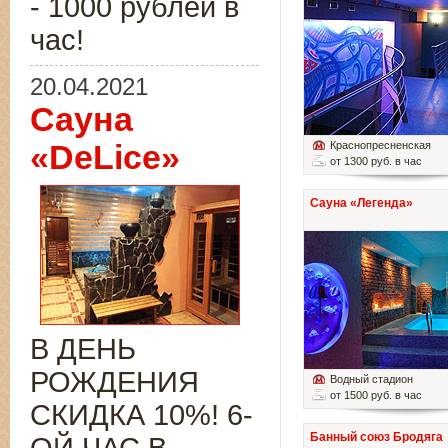
- 1000 рублей в
час!
20.04.2021
Сауна
«DeLice»
Краснопресненская
от 1300 руб. в час
Сауна «Легенда»
В ДЕНЬ
РОЖДЕНИЯ
Водный стадион
от 1500 руб. в час
СКИДКА 10%! 6-
Банный союз Бродяга