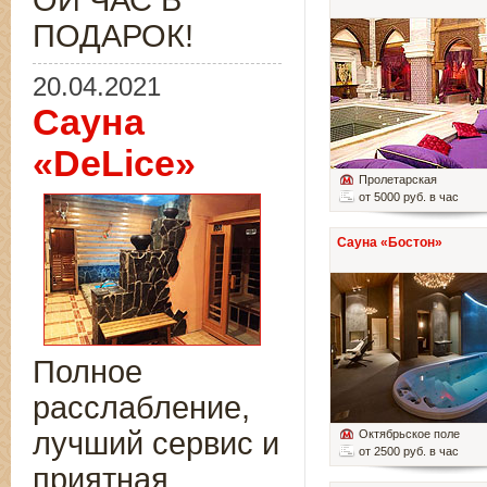
ОЙ ЧАС В
ПОДАРОК!
20.04.2021
Сауна
«DeLice»
Пролетарская
от 5000 руб. в час
Сауна «Бостон»
Полное
расслабление,
лучший сервис и
Октябрьское поле
от 2500 руб. в час
приятная