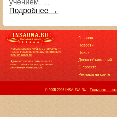
учением. ...
Подробнее →
Главная
Новости
Использование любых материалов —
только с разрешения администрации:
Поиск
insauna@mail.ru
.
Доска объявлений
Администрация сайта не несет
ответственности за содержание
О проекте
рекламных материалов.
Реклама на сайте
© 2005-2025 INSAUNA.RU
Пользовательск