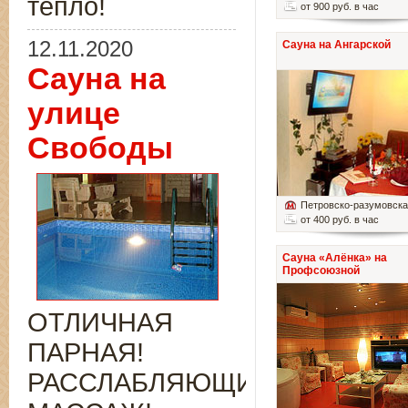
тепло!
от 900 руб. в час
12.11.2020
Сауна на Ангарской
Сауна на
улице
Свободы
Петровско-разумовск
от 400 руб. в час
Сауна «Алёнка» на
Профсоюзной
ОТЛИЧНАЯ
ПАРНАЯ!
РАССЛАБЛЯЮЩИЙ