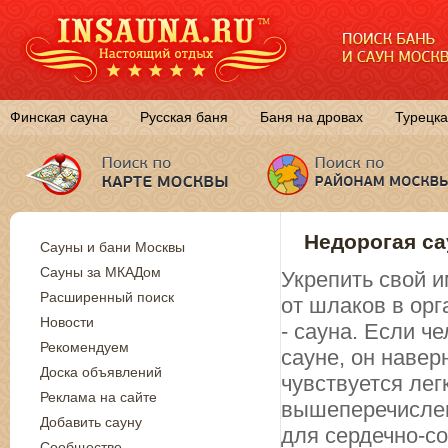
Финская сауна
Русская баня
Баня на дровах
Турецка
Недорогая са
Сауны и бани Москвы
Сауны за МКАДом
Укрепить свой и
Расширенный поиск
от шлаков в ор
Новости
- сауна. Если ч
Рекомендуем
сауне, он навер
Доска объявлений
чувствуется лег
Реклама на сайте
вышеперечислен
Добавить сауну
для сердечно-с
Сообщество