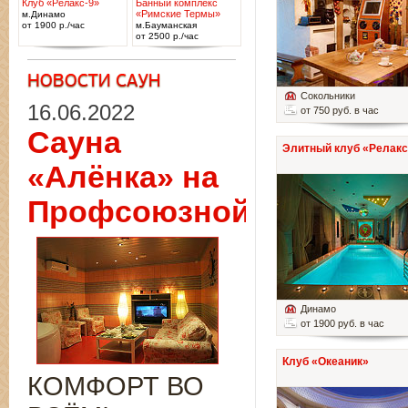
Клуб «Релакс-9»
Банный комплекс
«Римские Термы»
м.Динамо
от 1900 р./час
м.Бауманская
от 2500 р./час
Сокольники
16.06.2022
от 750 руб. в час
Сауна
Элитный клуб «Релакс
«Алёнка» на
Профсоюзной
Динамо
от 1900 руб. в час
Клуб «Океаник»
КОМФОРТ ВО