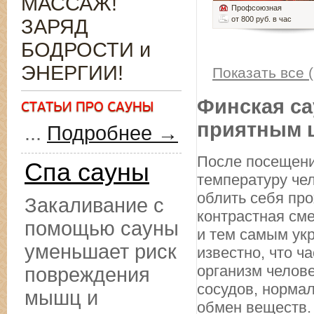
МАССАЖ!
Профсоюзная
от 800 руб. в час
ЗАРЯД
БОДРОСТИ и
ЭНЕРГИИ!
Показать все (
Финская са
приятным 
...
Подробнее →
После посещени
Спа сауны
температуру чел
облить себя про
Закаливание с
контрастная см
помощью сауны
и тем самым ук
уменьшает риск
известно, что ч
организм челове
повреждения
сосудов, норма
мышц и
обмен веществ.