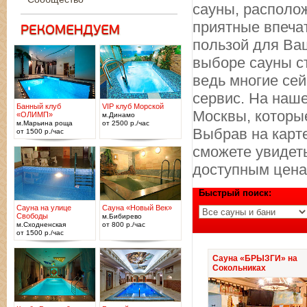
сауны, располож
приятные впечат
пользой для Ва
выборе сауны с
ведь многие се
сервис. На наш
Банный клуб
VIP клуб Морской
Москвы, которые
«ОЛИМП»
м.Динамо
м.Марьина роща
от 2500 р./час
Выбрав на карте
от 1500 р./час
сможете увидеть
доступным цена
Быстрый поиск:
Сауна на улице
Сауна «Новый Век»
Свободы
м.Бибирево
м.Сходненская
от 800 р./час
от 1500 р./час
Сауна «БРЫЗГИ» на
Сокольниках